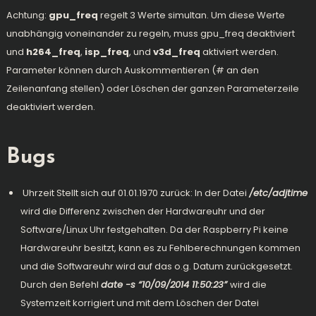
Achtung:
gpu_freq
regelt 3 Werte simultan. Um diese Werte
unabhängig voneinander zu regeln, muss gpu_freq deaktiviert
und
h264_freq
,
isp_freq
, und
v3d_freq
aktiviert werden.
Parameter können durch Auskommentieren (# an den
Zeilenanfang stellen) oder Löschen der ganzen Parameterzeile
deaktiviert werden.
Bugs
Uhrzeit Stellt sich auf 01.01.1970 zurück: In der Datei
/etc/adjtime
wird die Differenz zwischen der Hardwareuhr und der
Software/Linux Uhr festgehalten. Da der Raspberry Pi keine
Hardwareuhr besitzt, kann es zu Fehlberechnungen kommen
und die Softwareuhr wird auf das o.g. Datum zurückgesetzt.
Durch den Befehl
date -s “10/09/2014 11:50:23”
wird die
Systemzeit korrigiert und mit dem Löschen der Datei