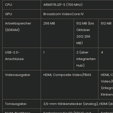
CPU:
ARM11
76JZF-S (700 MHz)
GPU:
Broadcom
VideoCore IV
Arbeitsspeicher
256 MB
512 MB (bis
512 MB
(SDRAM):
Oktober
2012 256
MB)
USB-2.0-
1
2 (über
4
Anschlüsse:
integrierten
Hub)
Videoausgabe:
HDMI, Composite Video/FBAS
HDMI, 
Video/
(integri
Klinken
Tonausgabe:
3,5-mm-Klinkenstecker (analog), HDMI (dig