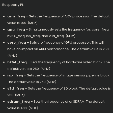
Raspberry Pi:
arm_freq
– Sets the frequency of ARM processor. The default
value is 700. (MHz)
gpu_freq
– Simultaneously sets the frequency for: core_freq,
h264_freq, isp_freq, and v3d_freq. (MHz)
core_freq
– Sets the frequency of GPU processor. This will
have an impact on ARM performance. The default value is 250.
(MHz)
h264_freq
– Sets the frequency of hardware video block. The
default value is 250. (MHz)
isp_freq
– Sets the frequency of image sensor pipeline block.
The default value is 250.(MHz)
v3d_freq
– Sets the frequency of 3D block. The default value is
250. (MHz)
sdram_freq
– Sets the frequency of of SDRAM. The default
value is 400. (MHz)