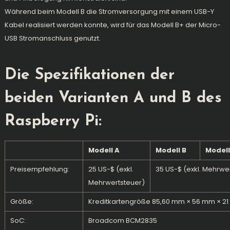
Während beim Modell B die Stromversorgung mit einem USB-Y
Kabel realisiert werden konnte, wird für das Modell B+ der Micro-
USB Stromanschluss genutzt.
Die Spezifikationen der
beiden Varianten A und B des
Raspberry Pi:
Modell A
Modell B
Modell
Preisempfehlung:
25 US-$ (exkl.
35 US-$ (exkl. Mehrwe
Mehrwertsteuer)
Größe:
Kreditkartengröße 85,60 mm × 56 mm × 2
SoC
:
Broadcom
BCM2835