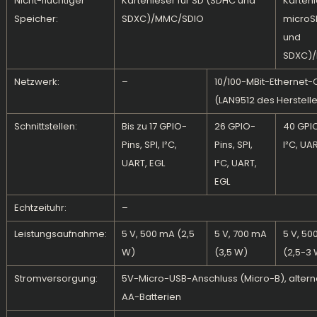
Nicht-flüchtiger
Kartenleser für SD (SDHC und
Kartenl
Speicher:
SDXC)/MMC/SDIO
microS
und
SDXC)
Netzwerk:
–
10/100-MBit-Ethernet-C
(LAN9512 des Herstell
Schnittstellen:
Bis zu 17
GPIO
-
26 GPIO-
40 GPIO
Pins, SPI, I²C,
Pins, SPI,
I²C, UA
UART, EGL
I²C, UART,
EGL
Echtzeituhr:
–
Leistungsaufnahme:
5 V, 500 mA (2,5
5 V, 700 mA
5 V, 5
W)
(3,5 W)
(2,5-3
Stromversorgung:
5V-Micro-USB-Anschluss (Micro-B), alterna
AA-Batterien