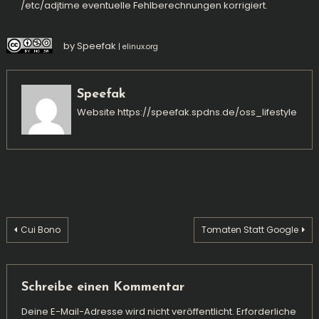
/etc/adjtime eventuelle Fehlberechnungen korrigiert.
by Speefak
|
elinux.org
Speefak
Website
https://speefak.spdns.de/oss_lifestyle
Beitragsnavigation
Cui Bono
Tomaten Statt Google
Schreibe einen Kommentar
Deine E-Mail-Adresse wird nicht veröffentlicht.
Erforderliche