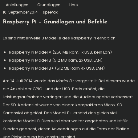
Anleitungen
Grundlagen
Linux
10. September 2014
speefak
Raspberry Pi – Grundlagen und Befehle
Es sind mittlerweile 3 Modelle des Raspberry Pi erhältlich.
Raspberry Pi Model A (256 MB Ram, 1x USB, kein Lan)
Raspberry Pi Model B (512 MB Ram, 2x USB, LAN)
Raspebrry Pi Model B+ (512 MB Ram 4x USB, LAN)
Am 14. Juli 2014 wurde das
Model B+
vorgestellt. Bei diesem wurde
die Anzahl der GPIO- und der USB-Ports erhöht, die
Leistungsaufnahme verringert und die Audioausgabe verbessert.
Der SD-Kartenslot wurde von einem kompakteren Micro-SD-
Kartenslot abgelöst. Das Modell B+ ersetzt das gleich viel
kostende Modell B. Dies wird aber weiter angeboten und ist für
Kunden gedacht, deren Anwendungen auf die Form der Platine
und Pinbelegung hin konstruiert sind.