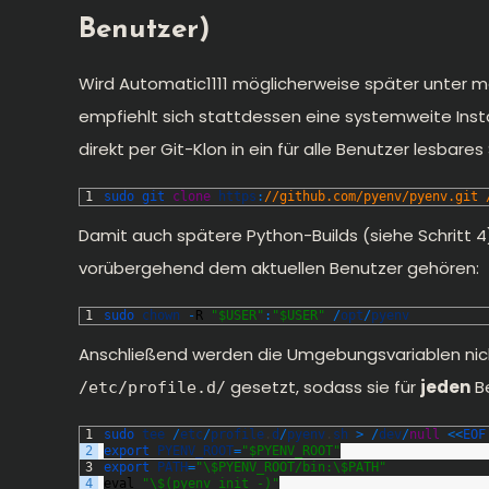
Benutzer)
Wird Automatic1111 möglicherweise später unter 
empfiehlt sich stattdessen eine systemweite Install
direkt per Git-Klon in ein für alle Benutzer lesbare
1
sudo 
git 
clone
https
:
//github.com/pyenv/pyenv.git 
Damit auch spätere Python-Builds (siehe Schritt 
vorübergehend dem aktuellen Benutzer gehören:
1
sudo 
chown
-
R
"$USER"
:
"$USER"
/
opt
/
pyenv
Anschließend werden die Umgebungsvariablen nich
gesetzt, sodass sie für
jeden
Be
/etc/profile.d/
1
sudo 
tee
/
etc
/
profile
.
d
/
pyenv
.
sh
>
/
dev
/
null
<<
EOF
2
export 
PYENV_ROOT
=
"$PYENV_ROOT"
3
export 
PATH
=
"\$PYENV_ROOT/bin:\$PATH"
4
eval
"\$(pyenv init -)"