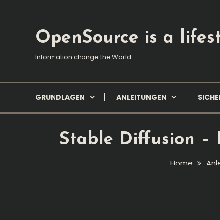
Skip
To
Content
OpenSource is a lifest
Information change the World
GRUNDLAGEN
ANLEITUNGEN
SICHE
Stable Diffusion – 
Home
Anl