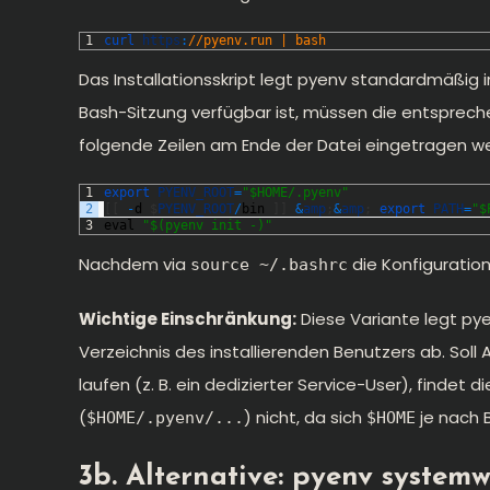
1
curl 
https
:
//pyenv.run | bash
Das Installationsskript legt pyenv standardmäßig 
Bash-Sitzung verfügbar ist, müssen die entsprech
folgende Zeilen am Ende der Datei eingetragen w
1
export 
PYENV_ROOT
=
"$HOME/.pyenv"
2
[
[
-
d
$
PYENV_ROOT
/
bin
]
]
&
amp
;
&
amp
;
export 
PATH
=
"$
3
eval
"$(pyenv init -)"
Nachdem via
die Konfiguration
source ~/.bashrc
Wichtige Einschränkung:
Diese Variante legt pye
Verzeichnis des installierenden Benutzers ab. Soll
laufen (z. B. ein dedizierter Service-User), findet
(
) nicht, da sich
je nach 
$HOME/.pyenv/...
$HOME
3b. Alternative: pyenv systemwe