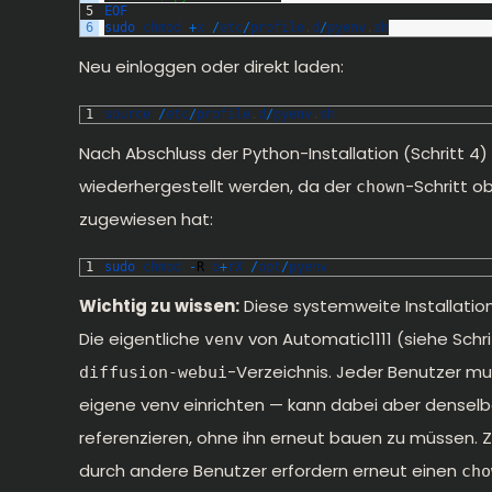
5
EOF
6
sudo 
chmod
+
x
/
etc
/
profile
.
d
/
pyenv
.
sh
Neu einloggen oder direkt laden:
1
source
/
etc
/
profile
.
d
/
pyenv
.
sh
Nach Abschluss der Python-Installation (Schritt 4
wiederhergestellt werden, da der
-Schritt o
chown
zugewiesen hat:
1
sudo 
chmod
-
R
o
+
rX
/
opt
/
pyenv
Wichtig zu wissen:
Diese systemweite Installation 
Die eigentliche
von Automatic1111 (siehe Schri
venv
-Verzeichnis. Jeder Benutzer mu
diffusion-webui
eigene venv einrichten — kann dabei aber denselben
referenzieren, ohne ihn erneut bauen zu müssen. 
durch andere Benutzer erfordern erneut einen
cho