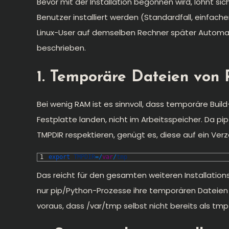
Bevor mit der Installation begonnen wird, lohnt sic
Benutzer installiert werden (Standardfall, einfach
Linux-User auf demselben Rechner später Automati
beschrieben.
1. Temporäre Dateien von 
Bei wenig RAM ist es sinnvoll, dass temporäre Bui
Festplatte landen, nicht im Arbeitsspeicher. Da p
TMPDIR respektieren, genügt es, diese auf ein Verz
1
export 
TMPDIR
=
/
var
/
tmp
Das reicht für den gesamten weiteren Installatio
nur pip/Python-Prozesse ihre temporären Dateien 
voraus, dass /var/tmp selbst nicht bereits als tmp