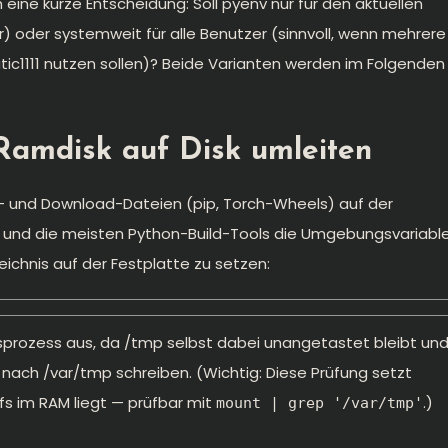
h eine kurze Entscheidung: Soll pyenv nur für den aktuellen
er) oder systemweit für alle Benutzer (sinnvoll, wenn mehrere
c1111 nutzen sollen)? Beide Varianten werden im Folgenden
Ramdisk auf Disk umleiten
ld- und Download-Dateien (pip, Torch-Wheels) auf der
ip und die meisten Python-Build-Tools die Umgebungsvariabl
eichnis auf der Festplatte zu setzen:
nsprozess aus, da /tmp selbst dabei unangetastet bleibt un
nach /var/tmp schreiben. (Wichtig: Diese Prüfung setzt
fs im RAM liegt — prüfbar mit
.)
mount | grep '/var/tmp'