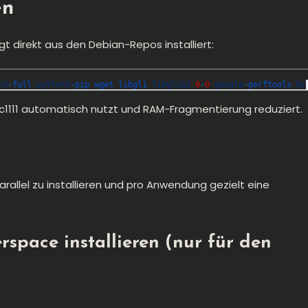
en
 direkt aus den Debian-Repos installiert:
n3
-
full 
python3
-
pip 
wget 
libgl1 
libglib2
.
0
-
0
google
-
perftools 
bc
ic1111 automatisch nutzt und RAM-Fragmentierung reduziert.
allel zu installieren und pro Anwendung gezielt eine
rspace installieren (nur für den