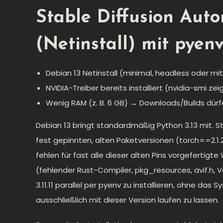
Stable Diffusion Auto
(Netinstall) mit pyenv
Debian 13 Netinstall (minimal, headless oder mi
NVIDIA-Treiber bereits installiert (nvidia-smi ze
Wenig RAM (z. B. 6 GB) → Downloads/Builds dürf
Debian 13 bringt standardmäßig Python 3.13 mit. Sta
fest gepinnten, alten Paketversionen (torch==2.1.2, 
fehlen für fast alle dieser alten Pins vorgefertigt
(fehlender Rust-Compiler, pkg_resources, avif.h, V
3.11.11 parallel per pyenv zu installieren, ohne da
ausschließlich mit dieser Version laufen zu lassen.