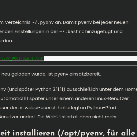
im Verzeichnis
an. Damit pyenv bei jeder neuen
~/.pyenv
enden Einstellungen in der
hinzugefügt und
~/.bashrc
erden:
PYENV_ROOT/bin:$PATH"
 neu geladen wurde, ist pyenv einsatzbereit.
nv (und später Python 3.11.11) ausschließlich unter dem Hom
 Automatic1111 später unter einem anderen Linux-Benutzer
 dieser den in webui-user.sh hinterlegten Python-Pfad
Benutzer ändert. Die WebUI startet dann nicht mehr.
it installieren (/opt/pyenv, für alle