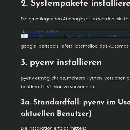
2. Systempakete installier
Die grundlegenden Abhängigkeiten werden wie folgt
1
sudo 
apt 
update
2
sudo 
apt 
install
-
y
git 
python3 
python3
-
venv 
pytho
google-perftools liefert libtcmalloc, das Automat
3. pyenv installieren
pyenv ermöglicht es, mehrere Python-Versionen par
bestimmte Version zu verwenden.
3a. Standardfall: pyenv im Use
aktuellen Benutzer)
Die Installation erfolgt mittels: