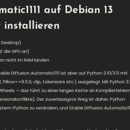
matic1111 auf Debian 13
 installieren
t Desktop)
igt die GPU an)
en nicht im RAM landen
ble Diffusion Automatic1111 ist aber auf Python 3.10/3.11 mit
Pillow==9.5.0, clip, tokenizers etc.) ausgelegt. Mit Python 3.
e Wheels — das führt zu einer langen Kette an Kompilierfehler
ersionskonflikte). Der zuverlässigste Weg ist daher, Python
s System-Python zu verändern, und Stable Diffusion Automatic11