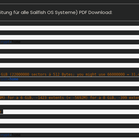
itung für alle Sailfish OS Systeme
)
PDF Download
:
crypt
-
home
 GiB (22000000 sectors á 512 Bytes; you might use 66000000 = 31,
fish
-
home
4M) for a 6 GiB, -1423 extents (= -5692M) for a 8 GiB, -399 exte
e 
crypt
-
home