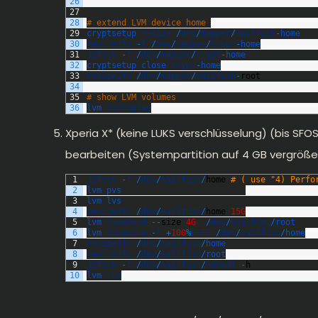
26
27
28
# extend LVM device home 
29
cryptsetup 
resize
/
dev
/
mapper
/
sailfish
-
home
30
resize2fs
-
f
/
dev
/
mapper
/
crypt
-
home
31
e2fsck
-
f
/
dev
/
mapper
/
crypt
-
home
32
cryptsetup 
close 
crypt
-
home
33
resize2fs
/
dev
/
mapper
/
sailfish
-
root
34
35
# show LVM volumes
36
lvm 
lvdisplay
Xperia X* (keine LUKS verschlüsselung) (bis SFOS
bearbeiten (Systempartition auf 4 GB vergrößer
1
e2fsck
-
f
/
dev
/
sailfish
/
home
# ( use "4) Perfo
2
lvm 
pvs							
3
lvm 
lvs						
4
resize2fs
/
dev
/
sailfish
/
home
15G
5
lvm 
lvextend
--
size
4G
/
dev
/
sailfish
/
root
6
lvm 
lvresize
-
l
+
100
%
FREE
/
dev
/
sailfish
/
home
7
resize2fs
/
dev
/
sailfish
/
home				
8
resize2fs
/
dev
/
sailfish
/
root
9
e2fsck
-
f
/
dev
/
sailfish
/
homedf
-
h
10
lvm 
lvs