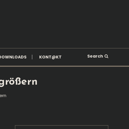
Search
DOWNLOADS
KONT@KT
rgrößern
ern