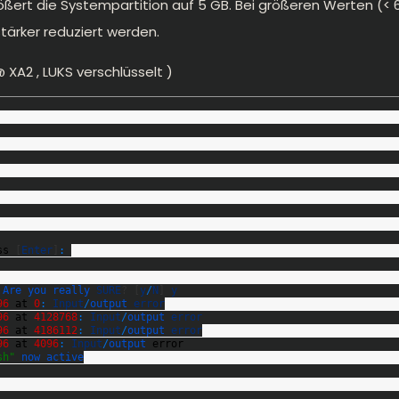
rößert die Systempartition auf 5 GB. Bei größeren Werten (< 
tärker reduziert werden.
 XA2 , LUKS verschlüsselt )
ss
[
Enter
]
:
Are 
you 
really 
SURE
?
[
y
/
N
]
y
96
at
0
:
Input
/
output 
error
96
at
4128768
:
Input
/
output 
error
96
at
4186112
:
Input
/
output 
error
96
at
4096
:
Input
/
output 
error
sh"
now 
active