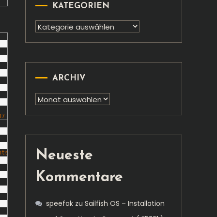
KATEGORIEN
Kategorien
ARCHIV
Archiv
47 GiB on 64 GiB devices):
Neueste
nts (= -1596M) for a 4 GiB or -1935 extents (= -7740M) for a 10 
Kommentare
speefak
zu
Sailfish OS – Installation