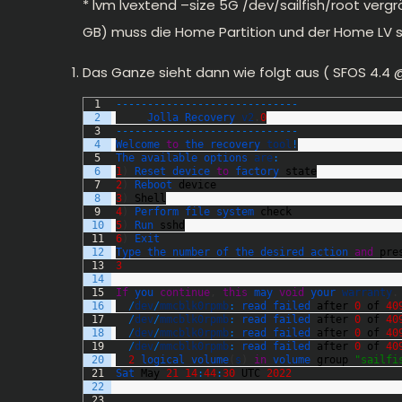
* lvm lvextend –size 5G /dev/sailfish/root verg
GB) muss die Home Partition und der Home LV s
Das Ganze sieht dann wie folgt aus ( SFOS 4.4 @
1
--
--
--
--
--
--
--
--
--
--
--
--
--
--
-
2
Jolla 
Recovery 
v2
.
0
3
--
--
--
--
--
--
--
--
--
--
--
--
--
--
-
4
Welcome 
to
the 
recovery 
tool
!
5
The 
available 
options 
are
:
6
1
)
Reset 
device 
to
factory 
state
7
2
)
Reboot 
device
8
3
)
Shell
9
4
)
Perform 
file 
system 
check
10
5
)
Run 
sshd
11
6
)
Exit
12
Type 
the 
number 
of 
the 
desired 
action 
and
pre
13
3
14
15
If
you 
continue
,
this
may 
void
your 
warranty
.
16
/
dev
/
mmcblk0rpmb
:
read 
failed 
after
0
of
40
17
/
dev
/
mmcblk0rpmb
:
read 
failed 
after
0
of
40
18
/
dev
/
mmcblk0rpmb
:
read 
failed 
after
0
of
40
19
/
dev
/
mmcblk0rpmb
:
read 
failed 
after
0
of
40
20
2
logical 
volume
(
s
)
in
volume 
group
"sailfi
21
Sat 
May
21
14
:
44
:
30
UTC
2022
22
23