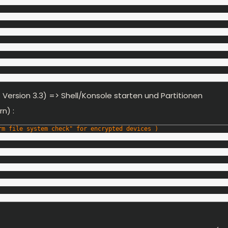
 Version 3.3) => Shell/Konsole starten und Partitionen
n) :
rm file system check" for encrypted devices )
	