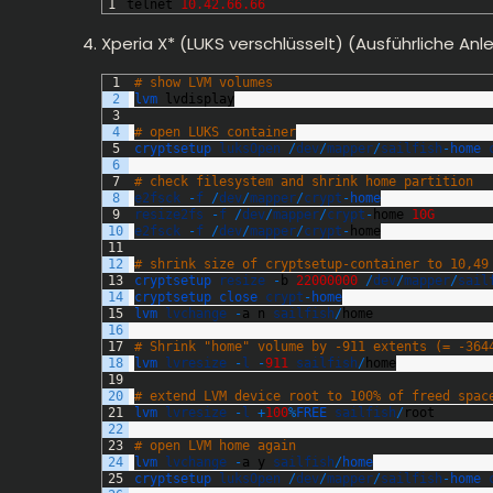
1
telnet
10.42.66.66
Xperia X* (LUKS verschlüsselt) (
Ausführliche Anle
1
# show LVM volumes
2
lvm 
lvdisplay
3
4
# open LUKS container
5
cryptsetup 
luksOpen
/
dev
/
mapper
/
sailfish
-
home 
6
7
# check filesystem and shrink home partition
8
e2fsck
-
f
/
dev
/
mapper
/
crypt
-
home
9
resize2fs
-
f
/
dev
/
mapper
/
crypt
-
home
10G
10
e2fsck
-
f
/
dev
/
mapper
/
crypt
-
home
11
12
# shrink size of cryptsetup-container to 10,49
13
cryptsetup 
resize
-
b
22000000
/
dev
/
mapper
/
sail
14
cryptsetup 
close 
crypt
-
home
15
lvm 
lvchange
-
a
n
sailfish
/
home
16
17
# Shrink "home" volume by -911 extents (= -364
18
lvm 
lvresize
-
l
-
911
sailfish
/
home
19
20
# extend LVM device root to 100% of freed spac
21
lvm 
lvresize
-
l
+
100
%
FREE 
sailfish
/
root
22
23
# open LVM home again
24
lvm 
lvchange
-
a
y
sailfish
/
home
25
cryptsetup 
luksOpen
/
dev
/
mapper
/
sailfish
-
home 