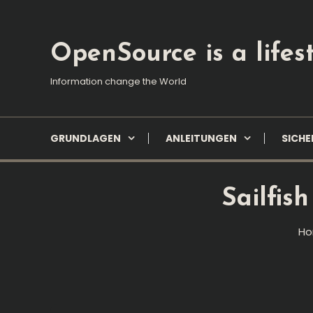
Skip
To
Content
OpenSource is a lifest
Information change the World
GRUNDLAGEN
ANLEITUNGEN
SICHE
Sailfis
H