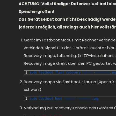
ACHTUNG! Vollständiger Datenverlust bei fals
Speichergrößen!
Das Gerät selbst kann nicht beschädigt werd
jederzeit möglich, allerdings auch hier vollst
Gerät im Fastboot Modus mit Rechner verbinde
verbinden, Signal LED des Gerätes leuchtet blau
Recovery Image, falls nötig, (in ZIP-Installation
Recovery Image direkt über den PC gestartet wer
1
sudo 
fastboot 
flash 
recovery 
hybris
-
recovery
.im
Recovery Image via Fastboot starten (Xperia X 
schwarz):
1
sudo 
fastboot 
boot 
hybris
-
recovery
.img
Verbindung zur Recovery Konsole des Gerätes 