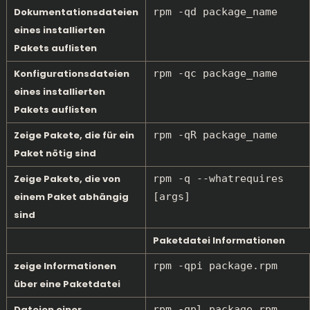
Dokumentationsdateien
rpm -qd package_name
eines installierten
Pakets auflisten
Konfigurationsdateien
rpm -qc package_name
eines installierten
Pakets auflisten
Zeige Pakete, die für ein
rpm -qR package_name
Paket nötig sind
Zeige Pakete, die von
rpm -q --whatrequires
einem Paket abhängig
[args]
sind
Paketdatei Informationen
zeige Informationen
rpm -qpi package.rpm
über eine Paketdatei
Dateien einer
rpm -qpl package.rpm