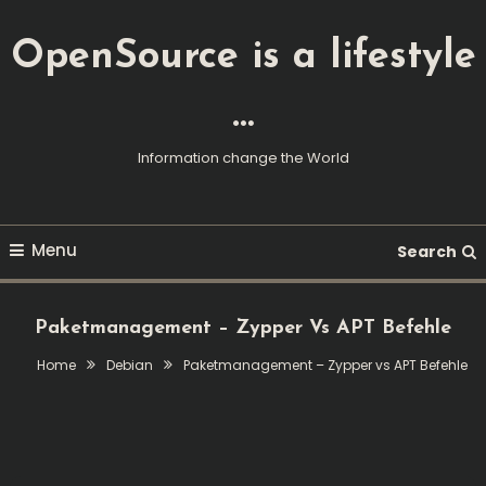
Skip
To
OpenSource is a lifestyle
Content
…
Information change the World
Menu
Search
Paketmanagement – Zypper Vs APT Befehle
Home
Debian
Paketmanagement – Zypper vs APT Befehle