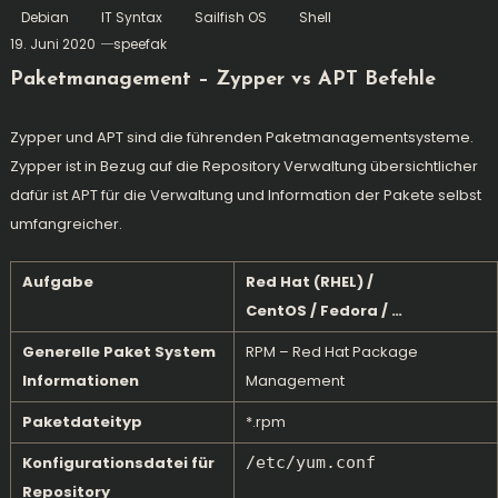
Debian
IT Syntax
Sailfish OS
Shell
19. Juni 2020
speefak
Paketmanagement – Zypper vs APT Befehle
Zypper und APT sind die führenden
Paketmanagementsysteme
.
Zypper ist in Bezug auf die Repository Verwaltung übersichtlicher
dafür ist APT für die Verwaltung und Information der Pakete selbst
umfangreicher.
Aufgabe
Red Hat (RHEL) /
CentOS / Fedora / …
Generelle Paket System
RPM – Red Hat Package
Informationen
Management
Paketdateityp
*.rpm
Konfigurationsdatei für
/etc/yum.conf
Repository