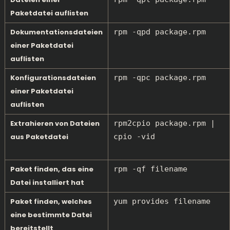
Paketdatei auflisten
Dokumentationsdateien
rpm -qpd package.rpm
einer Paketdatei
auflisten
Konfigurationsdateien
rpm -qpc package.rpm
einer Paketdatei
auflisten
Extrahieren von Dateien
rpm2cpio package.rpm |
aus Paketdatei
cpio -vid
Paket finden, das eine
rpm -qf filename
Datei installiert hat
Paket finden, welches
yum provides filename
eine bestimmte Datei
bereitstellt