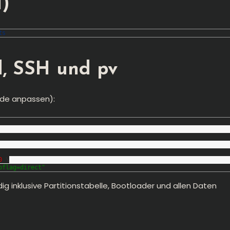
l)
ts
d, SSH und pv
ade anpassen):
0
\
oflag=direct"
ig inklusive Partitionstabelle, Bootloader und allen Daten