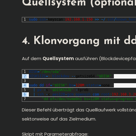
Quellsystem (optiona
1
sudo 
ssh
-
keyscan
192.168.1.150
>>
~
/
.
ssh
/
known_hos
4. Klonvorgang mit d
Auf dem
Quellsystem
ausführen (Blockdevicepf
1
DISK
=
"/dev/sda"
2
DISKSIZE
=
$
(
blockdev
--
getsize64
"$DISK"
)
3
4
sudo 
dd 
if
=
"$DISK"
bs
=
128M
status
=
none
\
5
|
pv
-
s
"$DISKSIZE"
-
tpreb
\
6
|
ssh
-
c
aes128
-
gcm
@
openssh
.
com 
root
@
192.168.1.2
7
"dd of=/dev/nvme0n1 bs=128M status=progress 
Dieser Befehl überträgt das Quelllaufwerk vollständ
sektorweise auf das Zielmedium.
Skript mit Parameterabfrage: