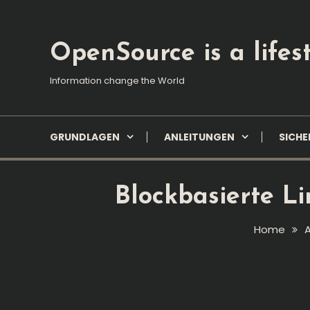
Skip
To
Content
OpenSource is a lifest
Information change the World
GRUNDLAGEN
ANLEITUNGEN
SICHE
Blockbasierte L
Home
A