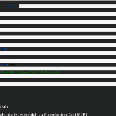
: "
TARGET
_
DISK
FIRM
atus
=
none
\
 bs=128M oflag=direct status=none"
8 MiB
chsatz im Vergleich zu Standardgröße (512 B)