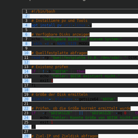
1
#!/bin/bash
2
3
# Installiere pv und Tools
4
apt 
install 
pv 
util
-
linux
-
y
5
6
# Verfügbare Disks anzeigen
7
echo
"Verfügbare Disks auf diesem System:"
8
lsblk
-
d
-
o
NAME
,
SIZE
,
MODEL
9
10
# Quellfestplatte abfragen
11
read
-
rp
"Quellfestplatte (z.B. /dev/sda): "
DISK
12
13
# Existenz prüfen
14
if
[
!
-
b
"$DISK"
]
;
then
15
echo
"Fehler: $DISK existiert nicht."
16
exit
1
17
fi
18
19
# Größe der Disk ermitteln
20
DISKSIZE
=
$
(
blockdev
--
getsize64
"$DISK"
)
21
22
# Prüfen, ob die Größe korrekt ermittelt wurde
23
if
[
-
z
"$DISKSIZE"
]
||
[
"$DISKSIZE"
-
eq
0
]
;
t
24
echo
"Fehler: Konnte Größe von $DISK nicht er
25
exit
1
26
fi
27
28
# Ziel-IP und Zieldisk abfragen