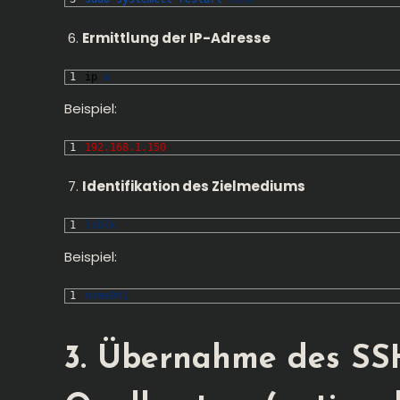
Ermittlung der IP-Adresse
1
ip
a
Beispiel:
1
192.168.1.150
Identifikation des Zielmediums
1
lsblk
Beispiel:
1
nvme0n1
3. Übernahme des SS