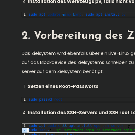
Installation des Werkzeugs pv, falls nicht 
1
sudo 
apt 
update
&
amp
;
&
amp
;
sudo 
apt 
install 
pv
2. Vorbereitung des Z
Das Zielsystem wird ebenfalls über ein Live-Linux
auf das Blockdevice des Zielsystems schreiben zu
server auf dem Zielsystem benötigt.
Setzen eines Root-Passworts
1
sudo 
passwd 
root
Installation des SSH-Servers
und SSH root L
1
sudo 
apt 
update
&&
apt 
install 
openssh
-
server
-
y
2
sudo 
sed
-
i
's/^PermitRootLogin.*/PermitRootLogin 
3
sudo 
systemctl 
restart 
sshd