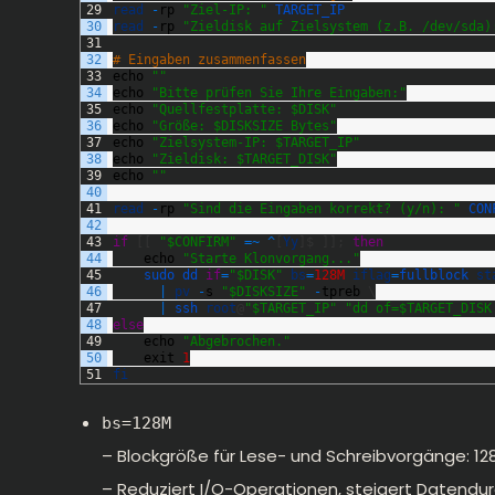
29
read
-
rp
"Ziel-IP: "
TARGET_IP
30
read
-
rp
"Zieldisk auf Zielsystem (z.B. /dev/sda)
31
32
# Eingaben zusammenfassen
33
echo
""
34
echo
"Bitte prüfen Sie Ihre Eingaben:"
35
echo
"Quellfestplatte: $DISK"
36
echo
"Größe: $DISKSIZE Bytes"
37
echo
"Zielsystem-IP: $TARGET_IP"
38
echo
"Zieldisk: $TARGET_DISK"
39
echo
""
40
41
read
-
rp
"Sind die Eingaben korrekt? (y/n): "
CON
42
43
if
[
[
"$CONFIRM"
=
~
^
[
Yy
]
$
]
]
;
then
44
echo
"Starte Klonvorgang..."
45
sudo 
dd 
if
=
"$DISK"
bs
=
128M
iflag
=
fullblock 
st
46
|
pv
-
s
"$DISKSIZE"
-
tpreb
\
47
|
ssh 
root
@
"$TARGET_IP"
"dd of=$TARGET_DISK
48
else
49
echo
"Abgebrochen."
50
exit
1
51
fi
bs=128M
– Blockgröße für Lese- und Schreibvorgänge: 12
– Reduziert I/O-Operationen, steigert Datendur