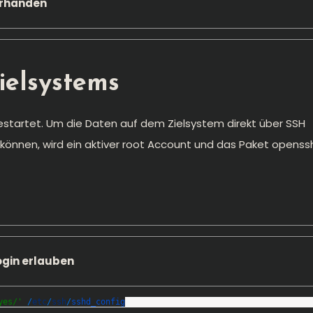
vorhanden
ielsystems
 gestartet. Um die Daten auf dem Zielsystem direkt über SSH
 können, wird ein aktiver root Account und das Paket openss
ogin erlauben
yes/'
/
etc
/
ssh
/
sshd_config