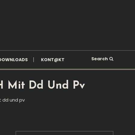
Search
DOWNLOADS
KONT@KT
SH Mit Dd Und Pv
t dd und pv