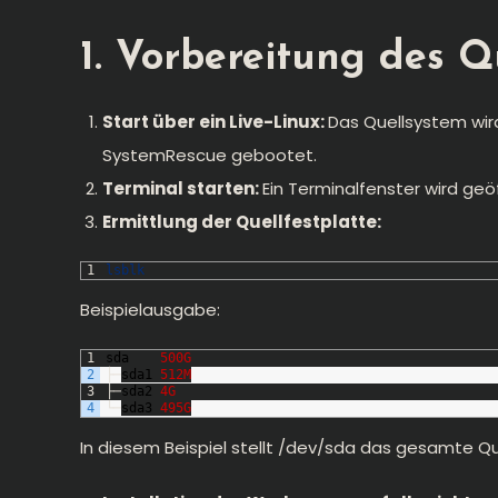
1. Vorbereitung des Q
Start über ein Live-Linux:
Das Quellsystem wird
SystemRescue gebootet.
Terminal starten:
Ein Terminalfenster wird geö
Ermittlung der Quellfestplatte:
1
lsblk
Beispielausgabe:
1
sda
500G
2
├─
sda1
512M
3
├─
sda2
4G
4
└─
sda3
495G
In diesem Beispiel stellt /dev/sda das gesamte Qu