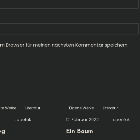
em Browser für meinen nächsten Kommentar speichern.
te Werke
Literatur
Eigene Werke
Literatur
2
speefak
12. Februar 2022
speefak
eg
Ein Baum