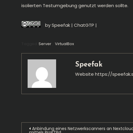
isolierten Testumgebung genutzt werden sollte.
by Speefak | ChatGTP |
Tagged
Server
,
VirtualBox
Speefak
Website
https://speefak.
Beitragsnavigation
Anbindung eines Netzwerkscanners an Nextclou
mittels ProFTPd