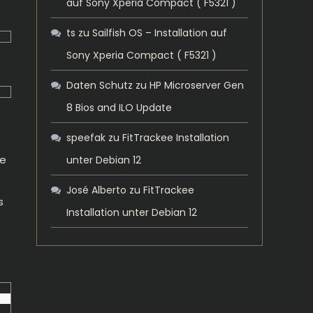
auf Sony Xperia Compact ( F5321 )
ts
zu
Sailfish OS – Installation auf
Sony Xperia Compact ( F5321 )
Daten Schutz
zu
HP Microserver Gen
8 Bios and ILO Update
speefak
zu
FitTrackee Installation
le
unter Debian 12
José Alberto
zu
FitTrackee
s
Installation unter Debian 12