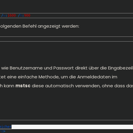
/
w
:
1600
/
h
:
900
olgenden Befehl angezeigt werden:
r wie Benutzername und Passwort direkt über die Eingabezei
tet eine einfache Methode, um die Anmeldedaten im
ch kann
mstsc
diese automatisch verwenden, ohne dass da
eicher
rd
>