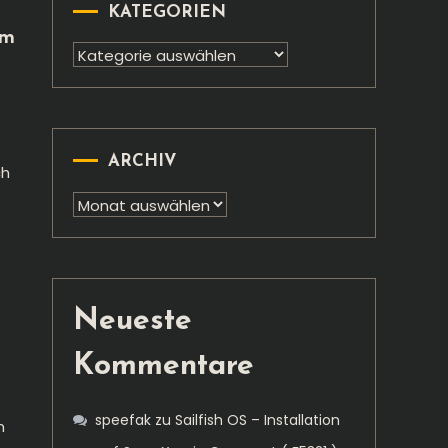
KATEGORIEN
em
Kategorien
ARCHIV
ch
Archiv
Neueste
Kommentare
speefak
zu
Sailfish OS – Installation
n