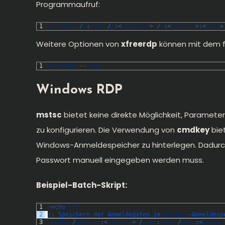
Programmaufruf:
1
xfreerdp
/
u
:
vbox
/
p
:
<
passwort
>
/
v
:
<
hosturl
>
:
<
port
>
Weitere Optionen von
xfreerdp
können mit dem f
1
xfreerdp
--
help
Windows RDP
mstsc
bietet keine direkte Möglichkeit, Paramete
zu konfigurieren. Die Verwendung von
cmdkey
bie
Windows-Anmeldespeicher zu hinterlegen. Dadur
Passwort manuell eingegeben werden muss.
Beispiel-Batch-Skript:
1
@
echo 
off
2
::
Speichern 
der 
Anmeldedaten 
im 
Windows
-
Anmeldesp
3
cmdkey
/
generic
:
<
hosturl
>
/
user
:
vbox
/
pass
:
<
passwo