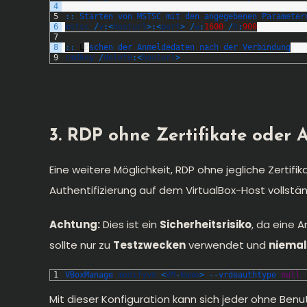
4
5
::
Starten 
von 
MSTSC 
mit 
den 
angegebenen 
Parameter
6
mstsc
/
v
:
<
hosturl
>
:
<
port
>
/
w
:
1600
/
h
:
900
7
8
::
L
ö
schen 
der 
Anmeldedaten 
nach 
der 
Verbindung
9
cmdkey
/
delete
:
<
hosturl
>
3. RDP ohne Zertifikate oder
Eine weitere Möglichkeit, RDP ohne jegliche Zertif
Authentifizierung auf dem VirtualBox-Host vollstän
Achtung:
Dies ist ein
Sicherheitsrisiko
, da eine 
sollte nur zu
Testzwecken
verwendet und
niemal
1
VBoxManage 
modifyvm
<
VM
-
Name
>
--
vrdeauthtype 
null
Mit dieser Konfiguration kann sich jeder ohne Ben