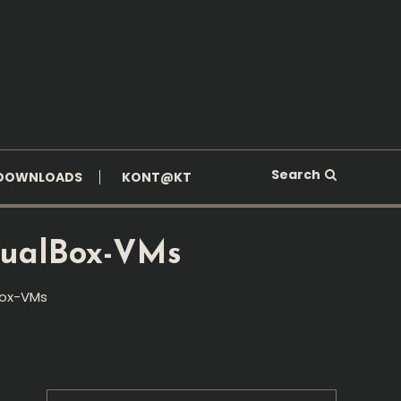
Search
DOWNLOADS
KONT@KT
tualBox-VMs
Box-VMs