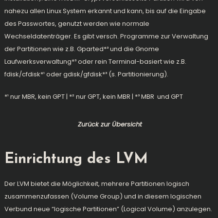
nahezu allen Linux System erkannt und kann, bis auf die Eingabe
des Passwortes, genutzt werden wie normale
Wechseldatenträger. Es gibt versch. Programme zur Verwaltung
der Partitionen wie z.B.
Gparted
*³ und die
Gnome
Laufwerksverwaltung
*³ oder rein Terminal-basiert wie z.B.
fdisk/cfdisk
*¹ oder
gdisk/gfdisk
*³ (s.
Partitionierung
).
*¹ nur
MBR
, kein
GPT
| *² nur
GPT
, kein
MBR
| *³
MBR
und
GPT
Zurück zur Übersicht
Einrichtung des LVM
Der LVM bietet die Möglichkeit, mehrere Partitionen logisch
zusammenzufassen (Volume Group) und in diesem logischen
Verbund neue “logische Partitionen” (Logical Volume) anzulegen.