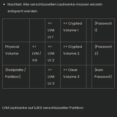
Nachteil: Alle verschlüsselten Laufwerke müssen einzeln
entsperrt werden
=>
=> Crypted
(Passwort
LVM
Volume 1
1)
LV 1
Physical
=>
=>
=> Crypted
(Passwort
Volume
LVM /
LVM
Volume 2
2)
VG
LV 2
(Festplatte /
=>
=> Clear
(kein
Partition)
LVM
Volume 3
Passwort)
LV 3
LVM Laufwerke auf LUKS verschlüsselter Partition: