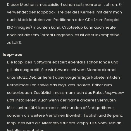
Dieser Mechanismus existiert schon seit mehreren Jahren. Er
verwendet den loopback-Treiber des Kernels, mit dem man
auch Abbilddateien von Partitionen oder CDs (zum Beispiel
ISO-Images) mounten kann. Cryptsetup kann auch heute
noch mit diesem Format umgehen, es ist aber inkompatibel
zu LUKS.
loop-aes
Die loop-aes-Software existiert ebenfalls schon lange und
gilt als ausgereift. Sie wird zwar nicht vom Standardkernel
unterstützt, Debian liefert aber vorgefertigte Pakete mit den
Kernelmodulen sowie das
loop-aes-source
-Paket zum
selberbauen. Zusätzlich muss man noch das Paket
loop-aes-
utils
installieren. Auch wenn der Name anderes vermuten
lässt, unterstützt loop-aes nicht nur den AES-Algorithmus,
sondern als weitere Verfahren Blowfish, Twofish und Serpent.
loop-aes wird als Alternative für dm-crypt/LUKS vom Debian-
Installer angeboten.