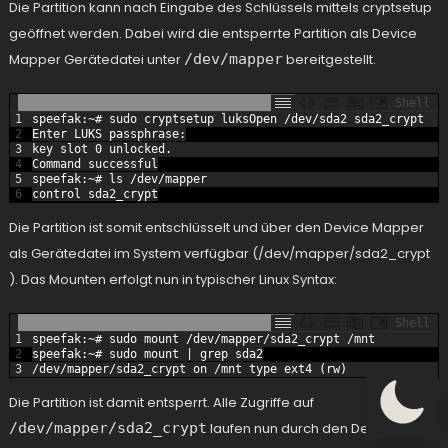
Die Partition kann nach Eingabe des Schlüssels mittels cryptsetup
geöffnet werden. Dabei wird die entsperrte Partition als Device
Mapper Gerätedatei unter
/dev/mapper
bereitgestellt.
Shell
1
speefak
:
~
# sudo cryptsetup luksOpen /dev/sda2 sda2_crypt
2
Enter 
LUKS 
passphrase
:
3
key 
slot
0
unlocked
.
4
Command
successful
5
speefak
:
~
# ls /dev/mapper
6
control 
sda2_crypt
Die Partition ist somit entschlüsselt und über den Device Mapper
als Gerätedatei im System verfügbar (/dev/mapper/sda2_crypt
). Das Mounten erfolgt nun in typischer Linux Syntax:
Shell
1
speefak
:
~
# sudo mount /dev/mapper/sda2_crypt /mnt
2
speefak
:
~
# sudo mount | grep sda2
3
/
dev
/
mapper
/
sda2_crypt 
on
/
mnt 
type
ext4
(
rw
)
Die Partition ist damit entsperrt. Alle Zugriffe auf
/dev/mapper/sda2_crypt
laufen nun durch den Device