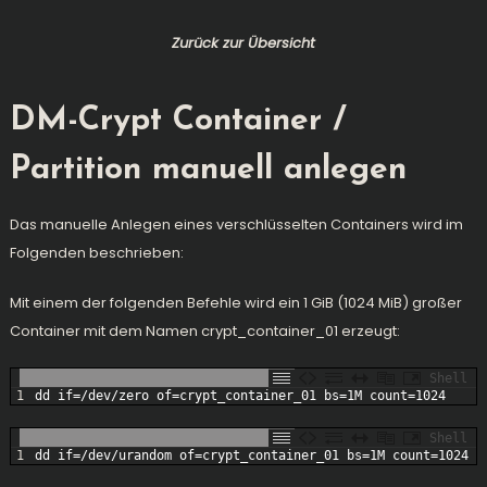
Zurück zur Übersicht
DM-Crypt Container /
Partition manuell anlegen
Das manuelle Anlegen eines verschlüsselten Containers wird im
Folgenden beschrieben:
Mit einem der folgenden Befehle wird ein 1 GiB (1024 MiB) großer
Container mit dem Namen crypt_container_01 erzeugt:
Shell
1
dd
if
=
/
dev
/
zero 
of
=
crypt_container_01 
bs
=
1M
count
=
1024
Shell
1
dd
if
=
/
dev
/
urandom 
of
=
crypt_container_01 
bs
=
1M
count
=
1024