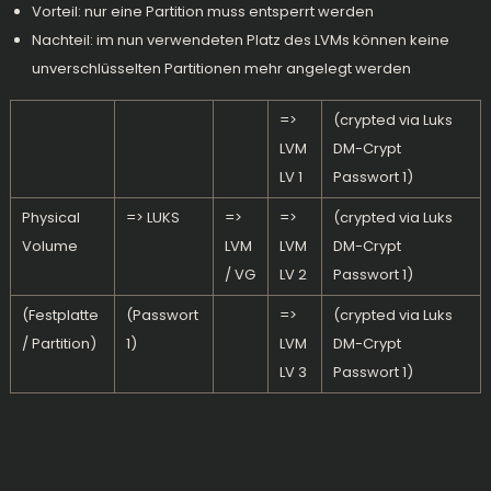
Vorteil: nur eine Partition muss entsperrt werden
Nachteil: im nun verwendeten Platz des LVMs können keine
unverschlüsselten Partitionen mehr angelegt werden
=>
(crypted via Luks
LVM
DM-Crypt
LV 1
Passwort 1)
Physical
=> LUKS
=>
=>
(crypted via Luks
Volume
LVM
LVM
DM-Crypt
/ VG
LV 2
Passwort 1)
(Festplatte
(Passwort
=>
(crypted via Luks
/ Partition)
1)
LVM
DM-Crypt
LV 3
Passwort 1)