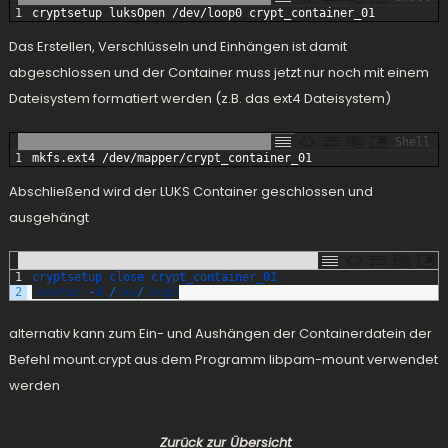
1
cryptsetup 
luksOpen
/
dev
/
loop0 
crypt_container_01
Das Erstellen, Verschlüsseln und Einhängen ist damit
abgeschlossen und der Container muss jetzt nur noch mit einem
Dateisystem formatiert werden (z.B. das ext4 Dateisystem)
Shell
1
mkfs
.ext4
/
dev
/
mapper
/
crypt_container_01
Abschließend wird der LUKS Container geschlossen und
ausgehängt
1
cryptsetup 
close 
crypt_container_01
2
losetup
-
d
/
dev
/
loop0
alternativ kann zum Ein- und Aushängen der Containerdatein der
Befehl mount.crypt aus dem Programm libpam-mount verwendet
werden
Zurück zur Übersicht