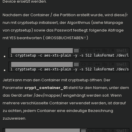
Device ersetzt werden.
Nachdem der Container / die Partition erstellt wurde, wird diese/r
nun mit cryptsetup initialisiert, der Algorithmus (siehe Manpage
von cryptsetup) sowie das Passwort festlegt: folgende Abfrage
mit YES beantworten ( GROSSBUCHSTABEN ! )
Shell
1
cryptsetup
-
c
aes
-
xts
-
plain
-
y
-
s
512
luksFormat
/
dev
/
lo
Shell
1
cryptsetup
-
c
aes
-
xts
-
plain
-
y
-
s
512
luksFormat
/
dev
/
sd
Jetzt kann man den Container mit cryptsetup öffnen. Der
Parameter
crypt_container_01
steht für den Namen, unter dem
das Gerät unter /dev/mapper/ eingehängt werden soll. Wenn
mehrere verschlüsselte Container verwendet werden, ist darauf
zu achten, jedem Container eine eindeutige Bezeichnung
zuzuweisen.
Shell