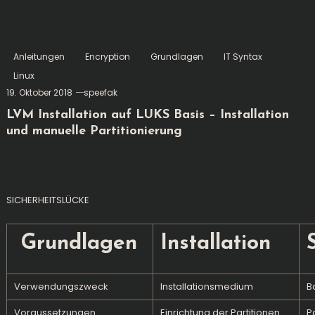
Anleitungen
Encryption
Grundlagen
IT Syntax
Linux
19. Oktober 2018
speefak
LVM Installation auf LUKS Basis – Installation
und manuelle Partitionierung
SICHERHEITSLÜCKE
Grundlagen
Installation
Verwendungszweck
Installationsmedium
B
Voraussetzungen
Einrichtung der Partitionen
P