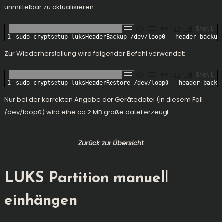
unmittelbar zu aktualisieren.
Shell
1
sudo 
cryptsetup 
luksHeaderBackup
/
dev
/
loop0
--
header
-
backup
Zur Wiederherstellung wird folgender Befehl verwendet:
Shell
1
sudo 
cryptsetup 
luksHeaderRestore
/
dev
/
loop0
--
header
-
backu
Nur bei der korrekten Angabe der Gerätedatei (in diesem Fall
/dev/loop0) wird eine ca 2 MB große datei erzeugt.
Zurück zur Übersicht
LUKS Partition manuell
einhängen