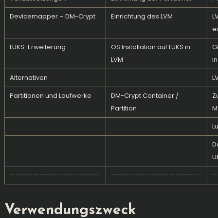
Devicemapper – DM-Crypt
Einrichtung des LVM
L
e
LUKS-Erweiterung
OS Installation auf LUKS in
G
LVM
i
Alternativen
L
Partitionen und Laufwerke
DM-Crypt Container /
Zu
Partition
M
L
D
Ü
———————————————-
———————————————-
—
Verwendungszweck