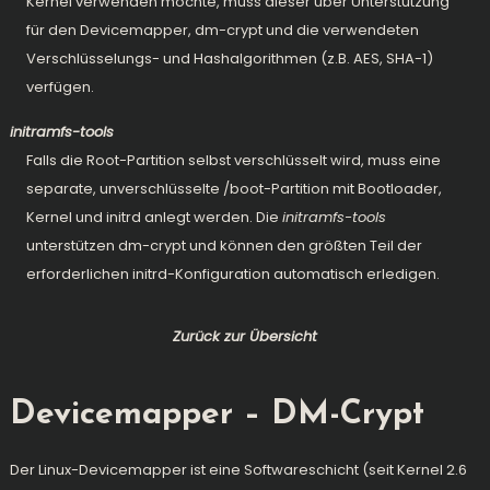
Kernel verwenden möchte, muss dieser über Unterstützung
für den Devicemapper, dm-crypt und die verwendeten
Verschlüsselungs- und Hashalgorithmen (z.B. AES, SHA-1)
verfügen.
initramfs-tools
Falls die Root-Partition selbst verschlüsselt wird, muss eine
separate, unverschlüsselte /boot-Partition mit Bootloader,
Kernel und initrd anlegt werden. Die
initramfs-tools
unterstützen dm-crypt und können den größten Teil der
erforderlichen initrd-Konfiguration automatisch erledigen.
Zurück zur Übersicht
Devicemapper – DM-Crypt
Der Linux-Devicemapper ist eine Softwareschicht (seit Kernel 2.6