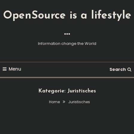
Skip
To
OpenSource is a lifestyle
Content
…
Information change the World
Menu
Search
Kategorie:
Juristisches
Home
Juristisches