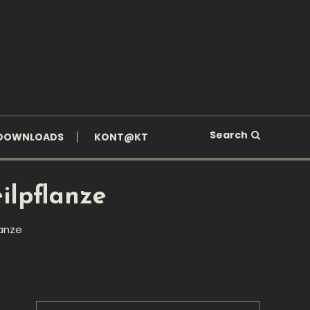
Search
DOWNLOADS
KONT@KT
ilpflanze
anze