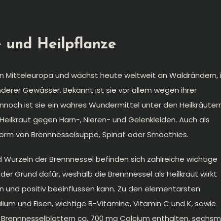
 und Heilpflanze
 in Mitteleuropa und wächst heute weltweit an Waldrändern, 
erer Gewässer. Bekannt ist sie vor allem wegen ihrer
noch ist sie ein wahres Wundermittel unter den Heilkräutern
Heilkraut gegen Harn-, Nieren- und Gelenkleiden. Auch als
 Form von Brennnesselsuppe, Spinat oder Smoothies.
d Wurzeln der Brennnessel befinden sich zahlreiche wichtige
der Grund dafür, weshalb die Brennnessel als Heilkraut wirkt
n und positiv beeinflussen kann. Zu den elementarsten
alium und Eisen, wichtige B-Vitamine, Vitamin C und K, sowie
m Brennnesselblättern ca. 700 mg Calcium enthalten, sechsm