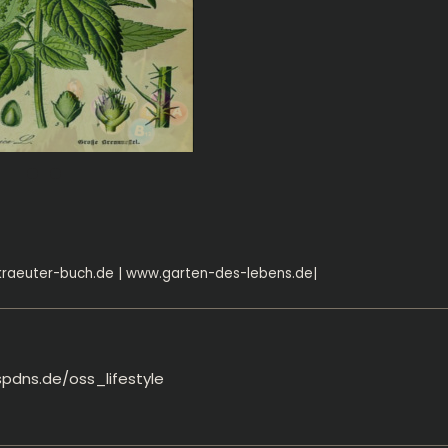
raeuter-buch.de
|
www.garten-des-lebens.de
|
spdns.de/oss_lifestyle