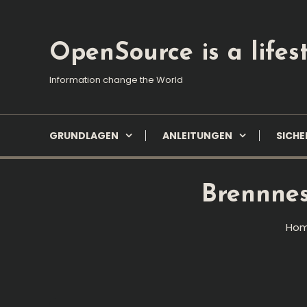
Skip
To
Content
OpenSource is a lifest
Information change the World
GRUNDLAGEN
ANLEITUNGEN
SICHE
Brennnes
Ho