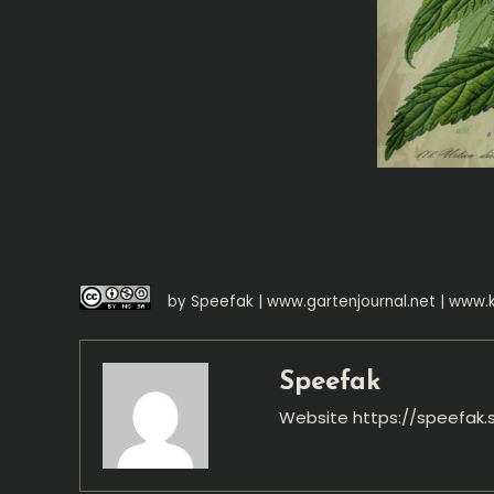
by Speefak |
www.gartenjournal.net
|
www.k
Speefak
Website
https://speefak.