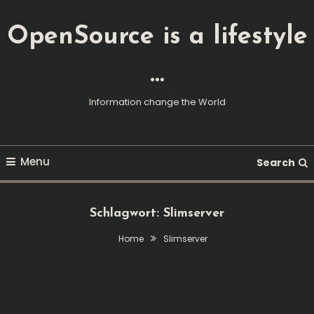
Skip
To
OpenSource is a lifestyle
Content
…
Information change the World
Menu
Search
Schlagwort:
Slimserver
Home
Slimserver