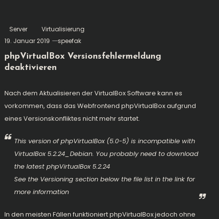
Server
Virtualisierung
19. Januar 2019
speefak
phpVirtualBox Versionsfehlermeldung
deaktivieren
Nach dem Aktualisieren der VirtualBox Software kann es
vorkommen, dass das Webfrontend phpVirtualBox aufgrund
eines Versionskonfliktes nicht mehr startet.
This version of phpVirtualBox (5.0-5) is incompatible with
VirtualBox 5.2.24_Debian. You probably need to download
the latest phpVirtualBox 5.2.24
See the Versioning section below the file list in the link for
more information
In den meisten Fällen funktioniert phpVirtualBox jedoch ohne