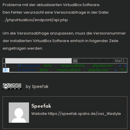
Probleme mit der aktualisierten VirtualBox Software.
Den Fehler verursacht eine Versionsabfrage in der Datei
…/phpvirtualbox/endpoint/api.php.
Um die Versionsabfrage anzupassen, muss die Versionsnummer
der installierten VirtualBox Software einfach in folgender Zeile
eingetragen werden:
Shell
1
/
/
$response
[
'data'
]
[
'responseData'
]
[
'phpvboxver'
]
=
@
co
2
$response
[
'data'
]
[
'responseData'
]
[
'phpvboxver'
]
=
"5.2-
by Speefak
Speefak
Website
https://speefak.spdns.de/oss_lifestyle