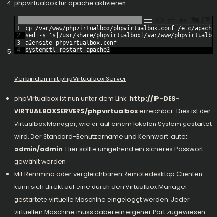
phpvirtualbox für apache aktivieren
1
cp
/
var
/
www
/
phpvirtualbox
/
phpvirtualbox
.
conf
/
etc
/
apache
2
sed
-
s
's|/usr/share/phpvirtualbox|/var/www/phpvirtualbo
3
a2ensite 
phpvirtualbox
.
conf
4
systemctl 
restart 
apache2
Verbinden mit phpVirtualbox Server
phpVirtualbox ist nun unter dem Link:
http://IP-DES-
VIRTUALBOXSERVERS/phpvirtualbox
erreichbar. Dies ist der
Virtualbox Manager, wie er auf einem lokalen System gestartet
wird. Der Standard-Benutzername und Kennwort lautet:
admin/admin
. Hier sollte umgehend ein
sicheres Passwort
gewählt werden
Mit Remmina oder vergleichbaren Remotedesktop Clienten
kann sich direkt auf eine durch den Virtualbox Manager
gestartete virtuelle Maschine eingeloggt werden. Jeder
virtuellen Maschine muss dabei ein eigener Port zugewiesen