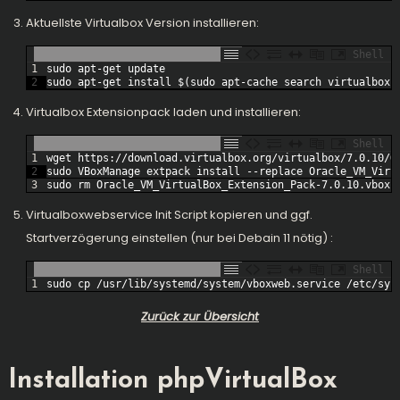
Aktuellste Virtualbox Version installieren:
Shell
1
sudo 
apt
-
get
update
2
sudo 
apt
-
get
install
$
(
sudo 
apt
-
cache 
search 
virtualbox
-
Virtualbox Extensionpack laden und installieren:
Shell
1
wget 
https
:
/
/
download
.virtualbox
.org
/
virtualbox
/
7.0.10
/
O
2
sudo 
VBoxManage 
extpack 
install
--
replace 
Oracle_VM_Virt
3
sudo 
rm
Oracle_VM_VirtualBox_Extension_Pack
-
7.0.10.vbox
-
Virtualboxwebservice Init Script kopieren und ggf.
Startverzögerung
einstellen (nur bei Debain 11 nötig) :
Shell
1
sudo 
cp
/
usr
/
lib
/
systemd
/
system
/
vboxweb
.service
/
etc
/
sys
Zurück zur Übersicht
Installation phpVirtualBox