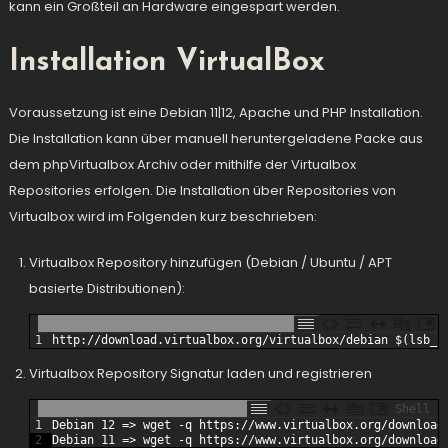
kann ein Großteil an Hardware eingespart werden.
Installation VirtualBox
Voraussetzung ist eine Debian 11|12, Apache und PHP Installation.
Die Installation kann über manuell heruntergeladene Packe aus
dem
phpVirtualbox Archiv
oder mithilfe der Virtualbox
Repositories erfolgen. Die Installation über Repositories von
Virtualbox wird im Folgenden kurz beschrieben:
Virtualbox Repository hinzufügen (Debian / Ubuntu / APT
basierte Distributionen):
1
http
:
//download.virtualbox.org/virtualbox/debian $(lsb_r
Virtualbox Repository Signatur laden und registrieren
Shell
1
Debian
12
=
>
wget
-
q
https
:
/
/
www
.virtualbox
.org
/
download
2
Debian
11
=
>
wget
-
q
https
:
/
/
www
.virtualbox
.org
/
download