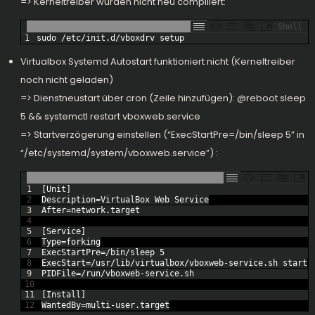
=> Kerneltreiber wurden nicht neu compiliert:
Shell
1
sudo
/
etc
/
init
.d
/
vboxdrv 
setup
Virtualbox Systemd Autostart funktioniert nicht (Kerneltreiber
noch nicht geladen)
=> Dienstneustart über cron (Zeile hinzufügen): @reboot sleep
5 && systemctl restart vboxweb.service
=> Startverzögerung einstellen (“ExecStartPre=/bin/sleep 5” in
“/etc/systemd/system/vboxweb.service”) :
1
[
Unit
]
2
Description
=
VirtualBox 
Web 
Service
3
After
=
network
.
target
4
5
[
Service
]
6
Type
=
forking
7
ExecStartPre
=
/
bin
/
sleep
5
8
ExecStart
=
/
usr
/
lib
/
virtualbox
/
vboxweb
-
service
.
sh 
start
9
PIDFile
=
/
run
/
vboxweb
-
service
.
sh
10
11
[
Install
]
12
WantedBy
=
multi
-
user
.
target