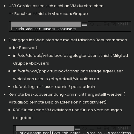
USB Geräte lassen sich nicht an VM durchreichen.
=> Benutzer ist nicht in vboxusers Gruppe
Shell
1
sudo 
adduser
<
user
>
vboxusers
Einloggen ins Webinterface meldet falschen Benutzernamen
oder Passwort:
in /etc/default/virtualbox festgelegter User ist nicht Mitglied
Gruppe vboxusers
in /var/www/phpvirtualbox/config.php festgelegter user
weicht von user in /etc/default/virtualbox ab
default Login => user: admin / pass: admin
Remote Desktopverbindung kann nicht hergestellt werden (
VirtualBox Remote Display Extension nicht aktiviert):
RDP für einzelne VM aktivieren und für Lan Verbindungen
freigeben
Shell
1
VBoxManage 
modifyvm
"VM name"
--
vrde 
on
--
vrdeaddress