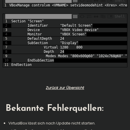
Shell
1
VBoxManage 
controlvm
<
VMNAME
>
setvideomodehint
<
Xres
>
<
Yres
Shell
1
Section
"Screen"
2
Identifier
"Default Screen"
3
Device
"VBOX Video device"
4
Monitor
"VBOX Screen"
5
DefaultDepth
24
6
SubSection
"Display"
7
Virtual
1280
800
8
Depth
24
9
Modes 
Modes
"800x600@60"
"1024x768@60"
"1
10
EndSubSection
11
EndSection
Zurück zur Übersicht
Bekannte Fehlerquellen:
VirtualBox lässt sich nach Update nicht starten.