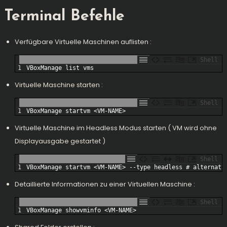
Terminal Befehle
Verfügbare Virtuelle Maschinen auflisten :
Shell
1
VBoxManage 
list 
vms
Virtuelle Maschine starten :
Shell
1
VBoxManage 
startvm
<
VM
-
NAME
>
Virtuelle Maschine im Headless Modus starten ( VM wird ohne
Displayausgabe gestartet )
Shell
1
VBoxManage 
startvm
<
VM
-
NAME
>
--
type
headless
# alternati
Detaillierte Informationen zu einer Virtuellen Maschine :
Shell
1
VBoxManage 
showvminfo
<
VM
-
NAME
>