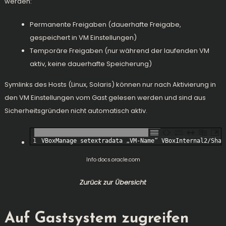
werden:
Permanente Freigaben (dauerhafte Freigabe,
gespeichert in VM Einstellungen)
Temporäre Freigaben (nur während der laufenden VM
aktiv, keine dauerhafte Speicherung)
Symlinks des Hosts (Linux, Solaris) können nur nach Aktivierung in
den VM Einstellungen vom Gast gelesen werden und sind aus
Sicherheitsgründen nicht automatisch aktiv.
1
VBoxManage 
setextradata
„
VM
-
Name
“
VBoxInternal2
/
Shar
Info docs.oracle.com
Zurück zur Übersicht
Auf Gastsystem zugreifen