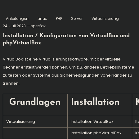
Anleitungen
Linux
PHP
Server
Virtualisierung
24. Juli 2023
speefak
Installation / Konfiguration von VirtualBox und
phpVirtualBox
VirtualBox ist eine Virtualisierungssoftware, mit der virtuelle
Rechner erstellt werden können, um z.B. andere Betriebssysteme
zu testen oder Systeme aus Sicherheitsgründen voneinander zu
trennen.
Grundlagen
Installation
Virtualisierung
Installation VirtualBox
K
Installation phpVirtualBox
K