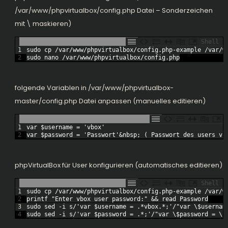
/var/www/phpvirtualbox/config.php Datei – Sonderzeichen
mit \ maskieren)
Shell
1
sudo 
cp
/
var
/
www
/
phpvirtualbox
/
config
.php
-
example
/
var
/
w
2
sudo 
nano
/
var
/
www
/
phpvirtualbox
/
config
.php
folgende Variablen in /var/www/phpvirtualbox-
master/config.php Datei anpassen (manuelles editieren)
1
var
$
username
=
'vbox'
2
var
$
password
=
'Passwort'
&
nbsp
;
(
Passwort 
des 
users 
vb
phpVirtualBox für User konfigurieren (automatisches editieren)
Shell
1
sudo 
cp
/
var
/
www
/
phpvirtualbox
/
config
.php
-
example
/
var
/
w
2
printf
"Enter vbox user password:"
&&
read
Password
3
sudo 
sed
-
i
s
/
'var $username = .*vbox.*;'
/
"var \$usernam
4
sudo 
sed
-
i
s
/
'var $password = .*;'
/
"var \$password = \'