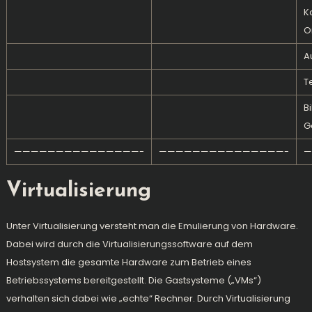
K
O
A
T
B
G
———————————————-
———————————————-
—
Virtualisierung
Unter Virtualisierung versteht man die Emulierung von Hardware.
Dabei wird durch die Virtualisierungssoftware auf dem
Hostsystem die gesamte Hardware zum Betrieb eines
Betriebssystems bereitgestellt. Die Gastsysteme („VMs“)
verhalten sich dabei wie „echte“ Rechner. Durch Virtualisierung