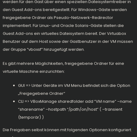
werden für den Gast über einen speziellen Dateisystemtreiber in
den Guest Add-ons bereitgestellt. Für Windows-Gäste werden
freigegebene Ordner als Pseudo-Netzwerk-Redirector
implementiert. Für Linux- und Oracle Solaris-Gäste stellen die
Guest Add-ons ein virtuelles Dateisystem bereit. Der Virtuabox
Benutzer auf dem Host sowie der Gastbenutzer in der VM müssen
der Gruppe “vboxsf” hinzugefügt werden.
Es gibt mehrere Möglichkeiten, freigegebene Ordner für eine
virtuelle Maschine einzurichten:
GUI => Unter Geräte im VM Menu befindet sich die Option
„Freigegebene Ordner“
CLI => VBoxManage sharedfolder add “VM name” –name
“sharename” –hostpath “/path/on/host” ( –transient
(temporär) )
Die Freigaben selbst können mit folgenden Optionen konfiguriert