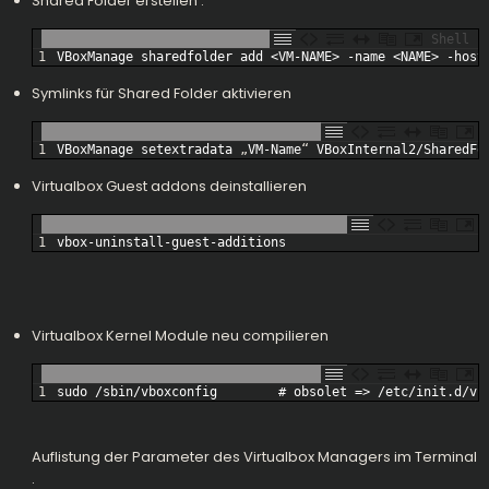
Shared Folder erstellen :
Shell
1
VBoxManage 
sharedfolder 
add
<
VM
-
NAME
>
-
name
<
NAME
>
-
host
Symlinks für Shared Folder aktivieren
1
VBoxManage 
setextradata
„
VM
-
Name
“
VBoxInternal2
/
SharedFo
Virtualbox Guest addons deinstallieren
1
vbox
-
uninstall
-
guest
-
additions
Virtualbox Kernel Module neu compilieren
1
sudo
/
sbin
/
vboxconfig
# obsolet => /etc/init.d/vb
Auflistung der Parameter des Virtualbox Managers im Terminal
: