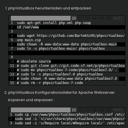
phpVirtualbox herunterladen und entpacken
Shell
1
sudo 
apt
-
get
install 
php
-
xml 
php
-
soap
2
cd
/
var
/
www
3
4
sudo 
wget 
https
:
/
/
github
.com
/
BartekSz95
/
phpvirtualbox
/
a
5
unp 
main
.zip
6
sudo 
chown
-
R
www
-
data
:
www
-
data 
phpvirtualbox
-
main
7
sudo 
ln
-
s
phpvirtualbox
-
main
/
phpvirtualbox
8
9
10
# obsolete source
11
# sudo git clone git://git.code.sf.net/p/phpvirtualbox-
12
# sudo mv phpvirtualbox-7-code/phpvirtualbox7.0/ . 
13
# sudo ln -s phpvirtualbox7.0 phpvirtualbox 
14
# sudo chown -R www-data:www-data phpvirtualbox7.0 
15
# sudo rm -r phpvirtualbox-7-code
phpVirtualbox Konfigurationsdatei für Apache Webserver
kopieren und anpassen :
Shell
1
sudo 
cp
/
var
/
www
/
phpvirtualbox
/
phpvirtualbox
.conf
/
etc
/
a
2
sudo 
sed
-
i
's|/usr/share/phpvirtualbox|/var/www/phpvirt
3
sudo 
sed
-
i
's/Require local/#Require local/'
/
etc
/
apach