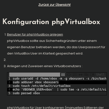
Zurück zur Übersicht
Konfiguration phpVirtualbox
Benutzer für phpVirtualbox anlegen
phpVirtualbox sollte aus Sicherheitsgründen unter einem
eigenen Benutzer betrieben werden, da das Userpasswort für
den VirtualBox User im Klartext gespeichert wird.
Anlegen und Zuweisen eines Virtualboxnutzers :
Shell
1
sudo 
useradd
-
d
/
home
/
vbox
-
m
-
g
vboxusers
-
s
/
bin
/
bash
2
sudo 
adduser 
vbox 
vboxusers
3
sudo 
touch
/
etc
/
default
/
virtualbox
4
echo
'VBOXWEB_USER=vbox'
|
sudo 
tee
-
a
/
etc
/
default
/
vir
5
sudo 
passwd 
vbox
phpVirtualbox für User konfigurieren (manuelles Editieren der