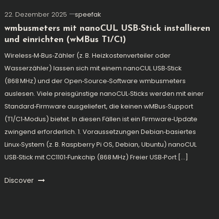
22. Dezember 2025
speefak
wmbusmeters mit nanoCUL USB-Stick installieren
und einrichten (wMBus T1/C1)
Wireless‑M‑Bus‑Zähler (z. B. Heizkostenverteiler oder
Wasserzähler) lassen sich mit einem nanoCUL USB‑Stick
(868 MHz) und der Open‑Source‑Software wmbusmeters
auslesen. Viele preisgünstige nanoCUL‑Sticks werden mit einer
Standard‑Firmware ausgeliefert, die keinen wMBus‑Support
(T1/C1‑Modus) bietet. In diesen Fällen ist ein Firmware‑Update
zwingend erforderlich. 1. Voraussetzungen Debian‑basiertes
Linux‑System (z. B. Raspberry Pi OS, Debian, Ubuntu) nanoCUL
USB‑Stick mit CC1101‑Funkchip (868 MHz) Freier USB‑Port […]
Discover