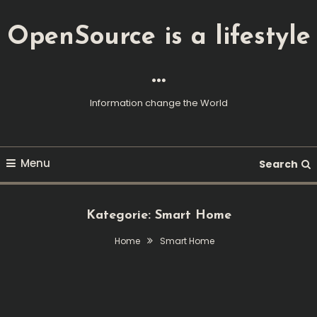
Skip
To
OpenSource is a lifestyle
Content
…
Information change the World
Menu
Search
Kategorie:
Smart Home
Home
Smart Home