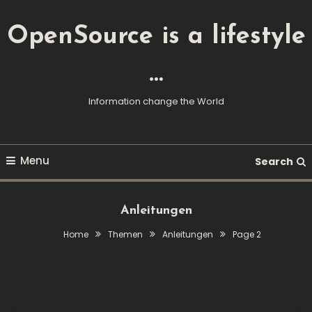
Skip
To
OpenSource is a lifestyle
Content
…
Information change the World
Menu
Search
Anleitungen
Home
Themen
Anleitungen
Page 2