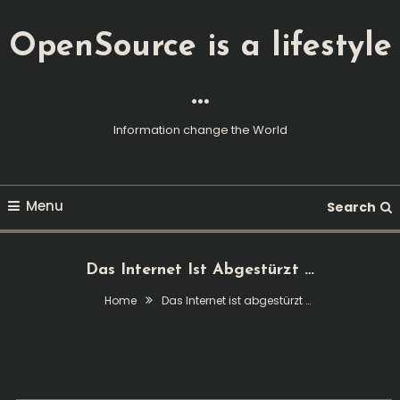
Skip
To
OpenSource is a lifestyle
Content
…
Information change the World
Menu
Search
Das Internet Ist Abgestürzt …
Home
Das Internet ist abgestürzt …