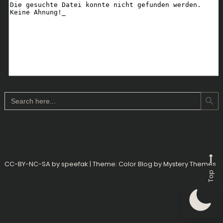
Search Button
Search
for:
CC-BY-NC-SA by speefak
|
Theme: Color Blog by
Mystery Themes
.
Back To Top