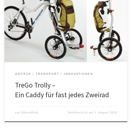
Ein Einkaufscaddy für fast jedes Zweirad.
GEPÄCK / TRANSPORT
INNOVATIONEN
TreGo Trolly –
Ein Caddy für fast jedes Zweirad
von
BikersMind
Veröffentlicht am
1. August 2019