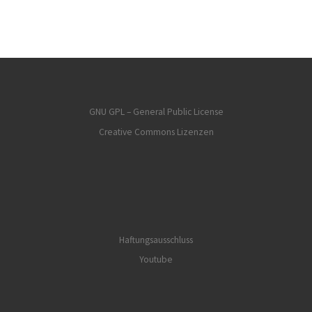
GNU GPL – General Public License
Creative Commons Lizenzen
Haftungsausschluss
Youtube