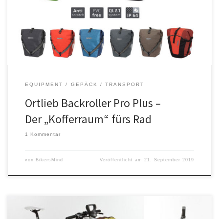
Gepäckträger und heben sich durch ihr Volumen von
EQUIPMENT
GEPÄCK / TRANSPORT
Ortlieb Backroller Pro Plus –
Der „Kofferraum“ fürs Rad
1 Kommentar
von
BikersMind
Veröffentlicht am
21. September 2019