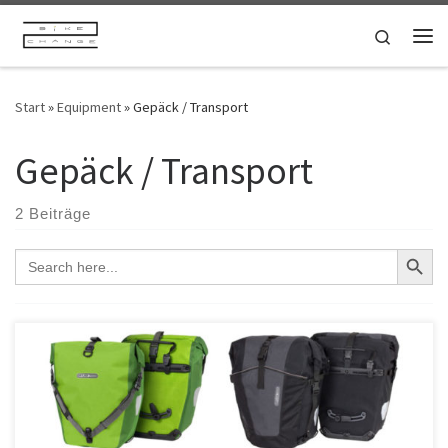
Zum Inhalt springen
Search
Me
Start
»
Equipment
»
Gepäck / Transport
Gepäck / Transport
2 Beiträge
SEAR
Search
for:
Die Ortlieb Back Roller Pro sind klassische Packtaschen für den