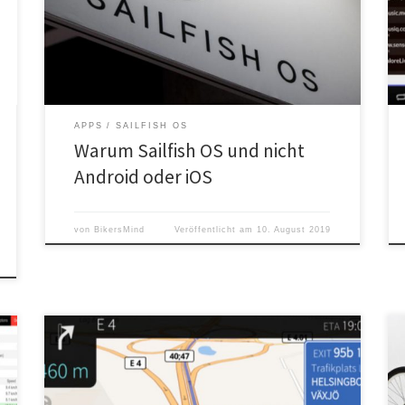
konzentriert sich aufs Wesentliche und ist bei Weitem
nicht so überladen wie andere Systeme. Dadurch spart
man Einiges an Datenvolumen und Energie. Der Preis
dafür […]
APPS
SAILFISH OS
Warum Sailfish OS und nicht
Android oder iOS
von
BikersMind
Veröffentlicht am
10. August 2019
PureMaps ist eine freie Karten- und Navigationsapp für