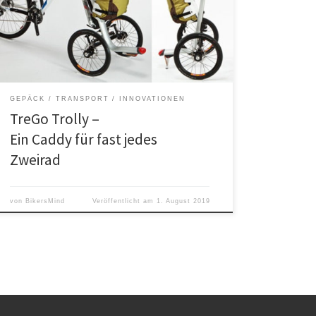
Ein Einkaufscaddy für fast jedes Zweirad.
GEPÄCK / TRANSPORT
INNOVATIONEN
TreGo Trolly –
Ein Caddy für fast jedes
Zweirad
von
BikersMind
Veröffentlicht am
1. August 2019