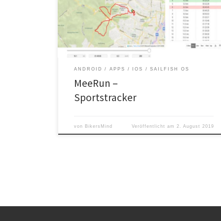
durch Benutzerfreundlichkeit, Leistungsstärke und
Betriebssystemkompatibilität auszeichnet.
ANDROID
APPS
IOS
SAILFISH OS
MeeRun –
Sportstracker
von
BikersMind
Veröffentlicht am
2. August 2019