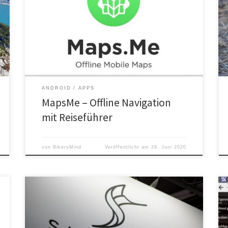
Maps.Me​ beinhaltet kostenlose Karten von
OpenStreetMaps. Diese können komplett offline oder
wahlweise auch ausschnittsweise gespeichert werden,
was gerade auf Geräten mit begrenztem
Speicherplatz nützlich ist.​
ANDROID
APPS
MapsMe – Offline Navigation
mit Reiseführer
von
BikersMind
Veröffentlicht am
29. Juni 2020
Viele werden sich fragen, warum ich Googles Android,
Apple & Co meide. Der Grund ist ein ganz Einfacher:
Unabhängigkeit und Freiheit (von Werbung). Sailfish OS