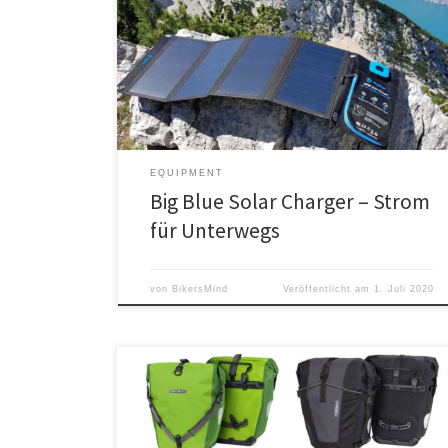
Der Big Blue Solar Lader ist einer der leichteren und
leistungsstärkeren Solarlader. Das mit 28 Watt
Ladeleistung (28W/5V=5,6A) angegebene Gerät
schafft bei optimaler Einstrahlung über 2 Ampere
Ladestrom an jedem Port.
EQUIPMENT
Big Blue Solar Charger – Strom
für Unterwegs
von
BikersMind
Veröffentlicht am
1. Juli 2020
Die Ortlieb Back Roller Pro sind klassische Packtaschen