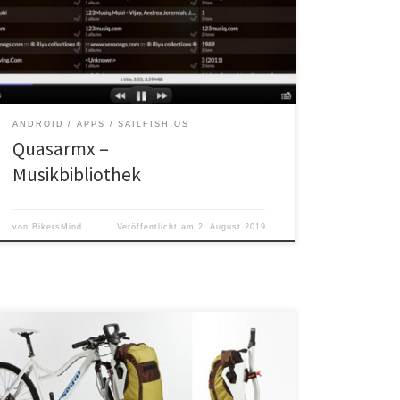
plattformunabhängige App zur Verwaltung großer
Audioarchive.
ANDROID
APPS
SAILFISH OS
Quasarmx –
Musikbibliothek
von
BikersMind
Veröffentlicht am
2. August 2019