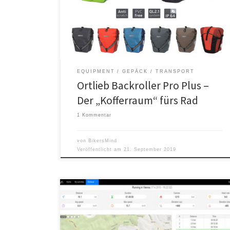
für den Gepäckträger und heben sich durch ihr
Volumen von
EQUIPMENT
GEPÄCK / TRANSPORT
Ortlieb Backroller Pro Plus –
Der „Kofferraum“ fürs Rad
1 Kommentar
von
BikersMind
Veröffentlicht am
21. September 2019
Die MeeRun App ist eine Sports Tracking App, die sich