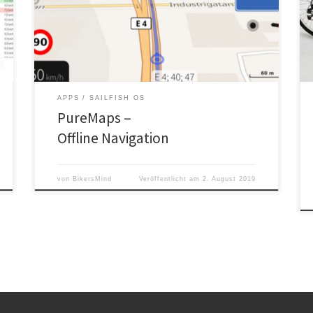
Sailfish OS.
APPS
SAILFISH OS
PureMaps –
Offline Navigation
von
BikersMind
Veröffentlicht am
2. August 2019