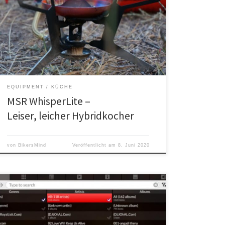
Der MSR WhisperLite universal ist ein
Hybridbrennstoffkocher für fast jeden Brennstoff.
EQUIPMENT
KÜCHE
MSR WhisperLite –
Leiser, leicher Hybridkocher
von
BikersMind
Veröffentlicht am
8. Juni 2020
Quasarmx ist eine kostenfreie und