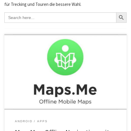
für Trecking und Touren die bessere Wahl.
SEAR
Search
for:
Maps.Me​ beinhaltet kostenlose Karten von OpenStreetMaps. Diese
können komplett offline oder wahlweise auch ausschnittsweise
gespeichert werden, was gerade auf Geräten mit begrenztem
Speicherplatz nützlich ist.​
ANDROID
APPS