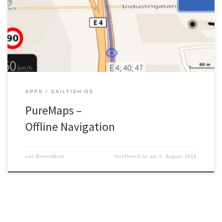
PureMaps ist eine freie Karten- und Navigationsapp für Sailfish OS.
APPS
SAILFISH OS
PureMaps –
Offline Navigation
von
BikersMind
Veröffentlicht am
2. August 2019