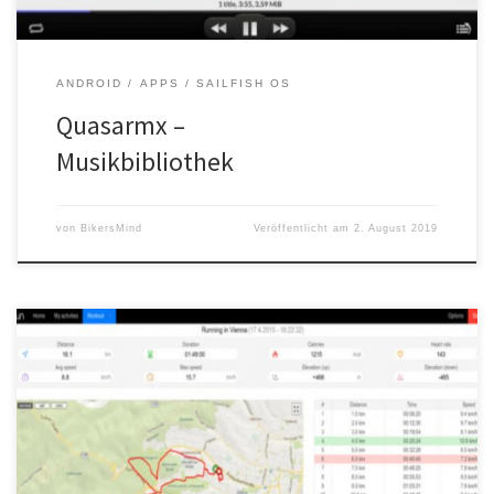
ANDROID
APPS
SAILFISH OS
Quasarmx –
Musikbibliothek
von
BikersMind
Veröffentlicht am
2. August 2019
Die MeeRun App ist eine Sports Tracking App, die sich durch
Benutzerfreundlichkeit, Leistungsstärke und
Betriebssystemkompatibilität auszeichnet.