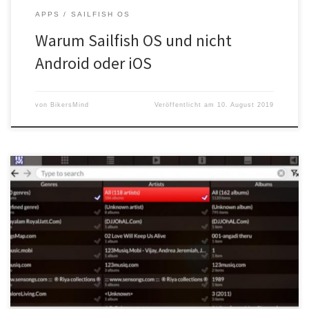
APPS
SAILFISH OS
Warum Sailfish OS und nicht
Android oder iOS
von
BikersMind
Veröffentlicht am
10. August 2019
Quasarmx ist eine kostenfreie und plattformunabhängige App zur
Verwaltung großer Audioarchive.