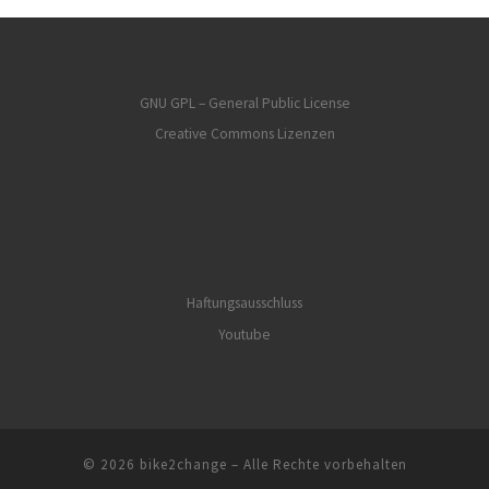
GNU GPL – General Public License
Creative Commons Lizenzen
Haftungsausschluss
Youtube
© 2026
bike2change
– Alle Rechte vorbehalten