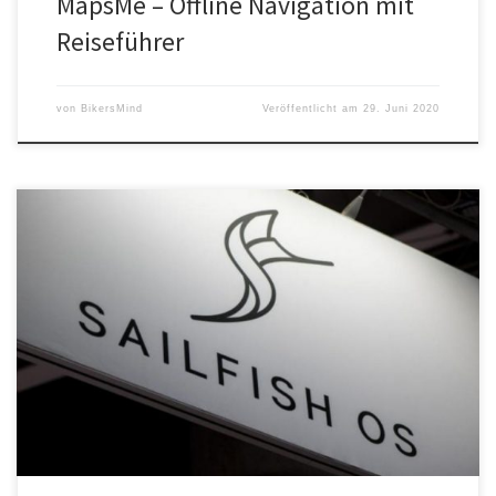
MapsMe – Offline Navigation mit
Reiseführer
von
BikersMind
Veröffentlicht am
29. Juni 2020
Viele werden sich fragen, warum ich Googles Android, Apple & Co
meide. Der Grund ist ein ganz Einfacher: Unabhängigkeit und
Freiheit (von Werbung). Sailfish OS konzentriert sich aufs
Wesentliche und ist bei Weitem nicht so überladen wie andere
Systeme. Dadurch spart man Einiges an Datenvolumen und
Energie. Der Preis dafür […]