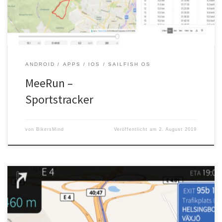
ANDROID
APPS
IOS
SAILFISH OS
MeeRun –
Sportstracker
von
BikersMind
Veröffentlicht am
2. August 2019