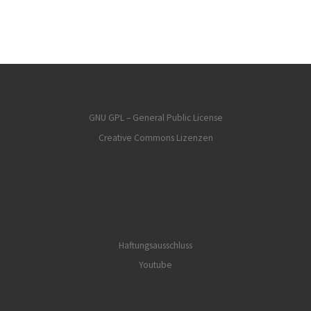
GNU GPL – General Public License
Creative Commons Lizenzen
Haftungsausschluss
Youtube