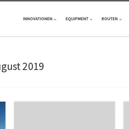
INNOVATIONEN
EQUIPMENT
ROUTEN
gust 2019
mobile view :
http://mobiletest.me/htc_one_emulator/?
u=https://speefak.spdns.de/www.bike2change.de/test
ing-individual-css-and-div css boxoxes: https://www.on-