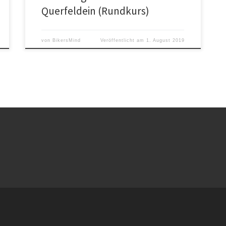
Querfeldein (Rundkurs)
von
BikersMind
Veröffentlicht am
1. August 2019