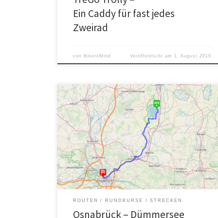
Ein Caddy für fast jedes
Zweirad
von
BikersMind
Veröffentlicht am
1. August 2019
Eine Strecke, die mit dem Tourenrad und Rennrad
gefahren werden kann. Mit dem Tourenrad / MTB
abseits asphaltierter
ROUTEN
RUNDKURSE
STRECKEN
Osnabrück – Dümmersee