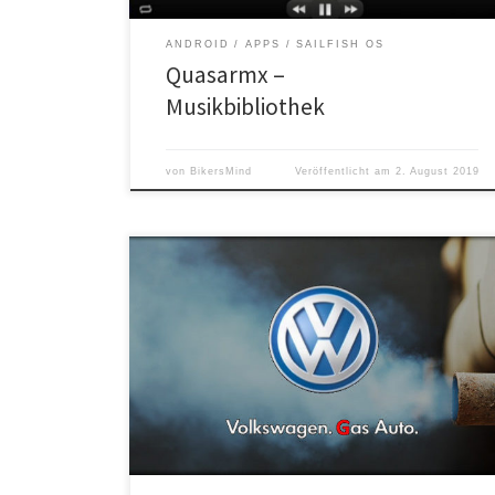
ANDROID
APPS
SAILFISH OS
Quasarmx –
Musikbibliothek
von
BikersMind
Veröffentlicht am
2. August 2019
Der Vergasungs-Wunder Konzern wurde 1937 von
Adolf Hitler – einem Verfechter der Menschen
Vergasung – unter dem damaligem Namen
Volkswagen AG gegründet. Der Gründer allerdings
scheiterte auf politischer Ebene an dem Ziel
Deutschland zu einer Weltmacht auszubauen. Nach
dem ab 1942 aufgelegten Konjunkturprogramm „BRD
Wiederaufbau“, dass über 50 Jahre sehr […]