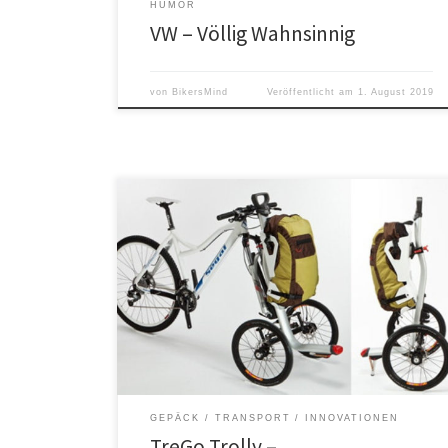
HUMOR
VW – Völlig Wahnsinnig
von
BikersMind
Veröffentlicht am
1. August 2019
Ein Einkaufscaddy für fast jedes Zweirad.
GEPÄCK / TRANSPORT
INNOVATIONEN
TreGo Trolly –