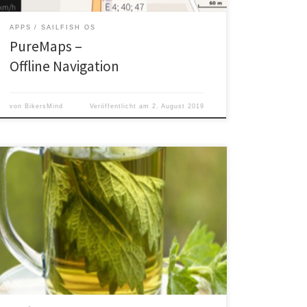
APPS
SAILFISH OS
PureMaps –
Offline Navigation
von
BikersMind
Veröffentlicht am
2. August 2019
Die Brennnessel ( Urtica dioica ) hat ihren Ursprung in
Mitteleuropa und wächst heute weltweit an
Waldrändern, in der Nähe von Teichen, Tümpeln und
an Rändern anderer Gewässer.