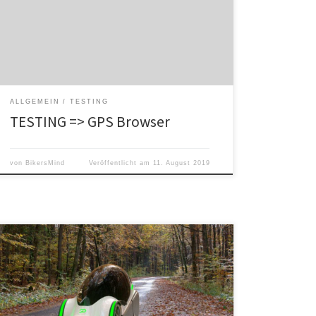
einiger Schrebergärten bis in den Vorort Belm.
https://www.gpsies.com/mapOnly.do?
fileId=kbnihtehinggttmh&isFullScreenLeave=true
https://www.gpsies.com/mapOnly.do?
fileId=kbnihtehinggttmh&isFullScreenLeave=true
ALLGEMEIN
TESTING
TESTING => GPS Browser
von
BikersMind
Veröffentlicht am
11. August 2019
Das Podbike will die Vorzüge von Auto- und Radfahren
vereinigen, d.h. man muss schon sportlich in die
Pedale