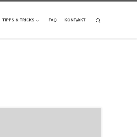
Search
TIPPS & TRICKS
FAQ
KONT@KT
Der Radschnellweg Osnabrück – Belm ist dieses Jahr
fertiggestellt worden und führt aus der Osnabrücker
Innenstadt auf einer asphaltieren Straße entlang