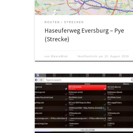
ROUTEN
STRECKEN
Haseuferweg Eversburg – Pye
(Strecke)
von
BikersMind
Veröffentlicht am
10. August 2019
Quasarmx ist eine kostenfreie und
plattformunabhängige App zur Verwaltung großer
Audioarchive.