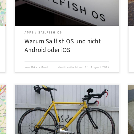
man Einiges an Datenvolumen und Energie. Der Preis
dafür […]
APPS
SAILFISH OS
Warum Sailfish OS und nicht
Android oder iOS
von
BikersMind
Veröffentlicht am
10. August 2019
War Radfahren Anfangs nur Mittel zum (mobilen)
Zweck entdeckte ich 2010 die sportliche
Herausforderung. Angefangen