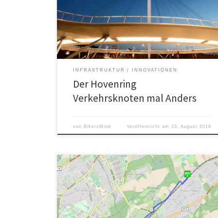
Bei dem Thema Radfahren sind die Niederländer den
Deutschen ja bekanntlich um einiges voraus.
INFRASTRUKTUR
INNOVATIONEN
Der Hovenring
Verkehrsknoten mal Anders
von
BikersMind
Veröffentlicht am
23. August 2019
Der Radschnellweg Osnabrück-Belm ist dieses Jahr
fertiggestellt worden und führt aus der Osnabrücker
Innenstadt auf einer asphaltieren Straße entlang