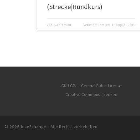
(Strecke|Rundkurs)
von
BikersMind
Veröffentlicht am
1. August 2019
GNU GPL – General Public License
Creative Commons Lizenzen
© 2026
bike2change
– Alle Rechte vorbehalten