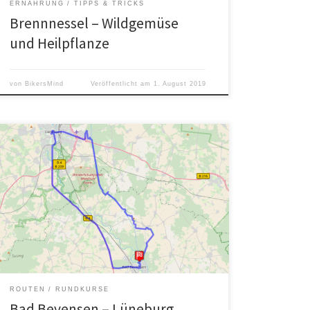
ERNÄHRUNG
TIPPS & TRICKS
Brennnessel – Wildgemüse
und Heilpflanze
von
BikersMind
Veröffentlicht am
1. August 2019
Eine Strecke für Tourenrad und MTB. Gestartet an
einem sonnigen Herbstmorgen mit Frühnebel entlang
des
ROUTEN
RUNDKURSE
Bad Bevensen – Lüneburg