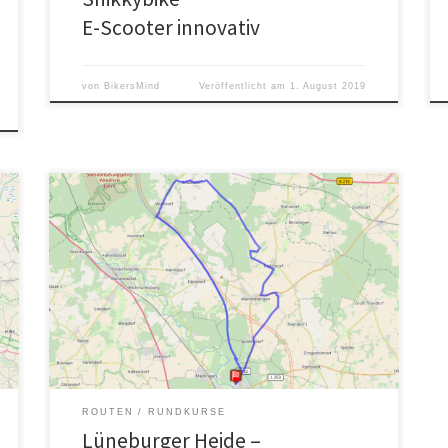
E-Scooter innovativ
von
BikersMind
Veröffentlicht am
1. August 2019
Natur pur in der Lüneburger Heide, fernab der
Zivilisation – auch was die Wege angeht. Mit einem
Treckingrad gerade noch zu bewältigen, besser
geeignet ist für die Waldpassage aber ein
Mountainbike. Umso entspannter ist die Rückfahrt am
Mittelland Kanal entlang.
ROUTEN
RUNDKURSE
Lüneburger Heide –