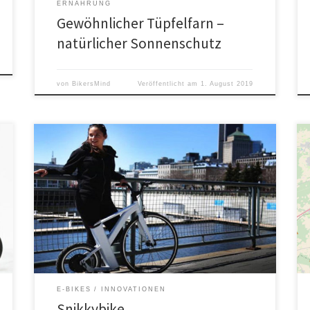
ERNÄHRUNG
Gewöhnlicher Tüpfelfarn –
natürlicher Sonnenschutz
von
BikersMind
Veröffentlicht am
1. August 2019
Das Konzept der aktuell im Trend stehenden
Elektroroller wurde mit dem SnikkyBike entscheidend
verbessert.
E-BIKES
INNOVATIONEN
Snikkybike