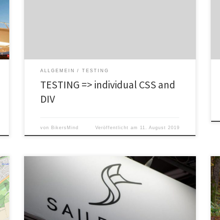
design.de/tutor/html5_css3/css3/flexbox.html
boxlayout examples: https://xhtmlforum.de/71919-
drei-responsive-boxen-divs-zentriert-
nebeneinander.html
https://www.w3schools.com/Css/css_float.asp css
border:
https://www.w3schools.com/css/css_border.asp
ALLGEMEIN
TESTING
TESTING => individual CSS and
DIV
von
BikersMind
Veröffentlicht am
11. August 2019
Viele werden sich fragen, warum ich Googles Android,
Apple & Co meide. Der Grund ist ein ganz Einfacher:
Unabhängigkeit und Freiheit (von Werbung). Sailfish OS
konzentriert sich aufs Wesentliche und ist bei Weitem
nicht so überladen wie andere Systeme. Dadurch spart