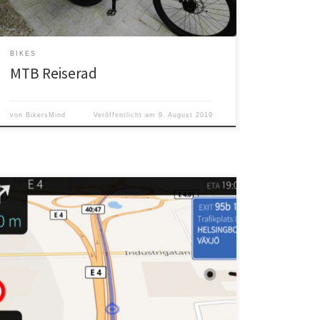
BIKES
MTB Reiserad
von
BikersMind
Veröffentlicht am
9. August 2019
PureMaps ist eine freie Karten- und Navigationsapp für
Sailfish OS.