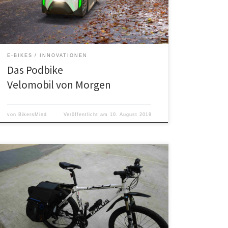
E-BIKES
INNOVATIONEN
Das Podbike
Velomobil von Morgen
von
BikersMind
Veröffentlicht am
10. August 2019
Als Basis dient das Focus Black Forest 2,0 aus dem Jahr
2015 in der 26″ Variante. Der Wechsel von 26″ und 28″
zu den heutigen Größen von 27,5″ und 29″ erschließt
sich mir nach wie vor nicht. Agilität und Fahrstabilität
schwinden mit größeren Reifendurchmessern, da
können auch verbesserte Materialien nichts […]