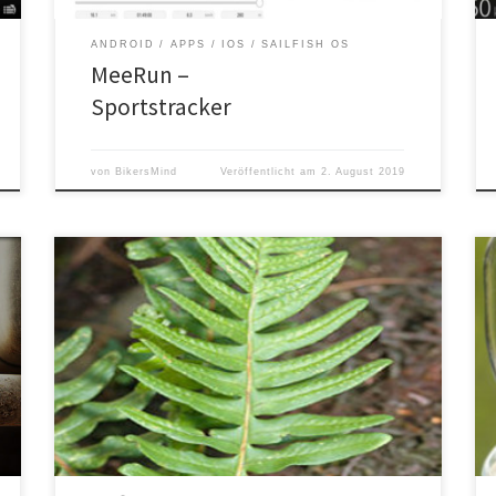
ANDROID
APPS
IOS
SAILFISH OS
MeeRun –
Sportstracker
von
BikersMind
Veröffentlicht am
2. August 2019
Der Gewöhnliche Tüpfelfarn ist in weiten Teilen
Europas, Nordafrikas und Westasiens heimisch. Die
wintergrüne und