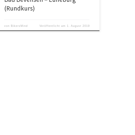
(Rundkurs)
von
BikersMind
Veröffentlicht am
1. August 2019