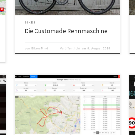
BIKES
Die Customade Rennmaschine
von
BikersMind
Veröffentlicht am
9. August 2019
Die MeeRun App ist eine Sports Tracking App, die sich
durch Benutzerfreundlichkeit, Leistungsstärke und
Betriebssystemkompatibilität auszeichnet.