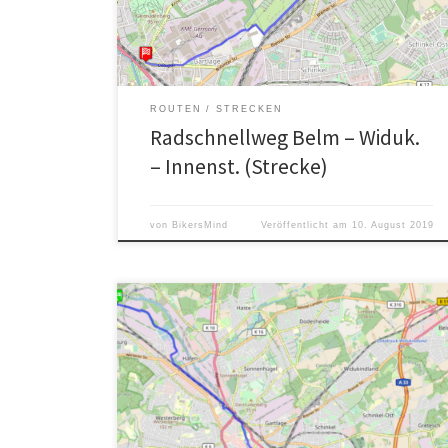
einiger Schrebergärten bis in den Vorort Belm.
ROUTEN
STRECKEN
Radschnellweg Belm – Widuk.
– Innenst. (Strecke)
von
BikersMind
Veröffentlicht am
10. August 2019
Der Haseuferweg ist - wie der Name schon erahnen
lässt - ein Radweg entlang der Hase zwischen den
Osnabrücker Vororten Lüstringen und Erversburg/Pye.