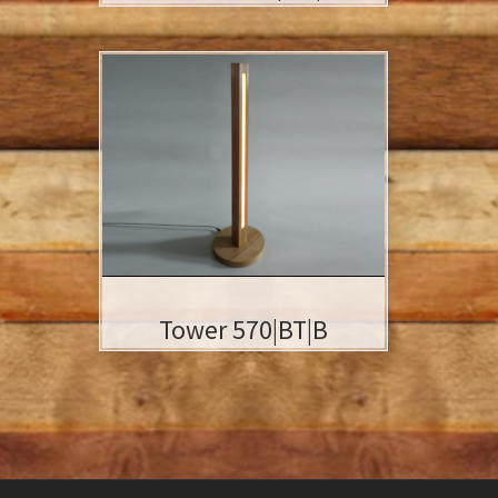
- Holzart:
Buche
,
Massivholz
- Oberflächen: geschliffen, poliert
- Geölt ( keine Lacke oder Lasuren )
- Stufenloser Farbwechsel (App)
- Abmessungen: Turm: 4 x 5 x 70 cm /
Standfuß: 2,5 cm x Ø 21cm
Tower 570|BT|B