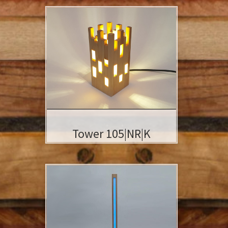
- Holzart:
Kiefer
- geschliffen
- Geölt ( keine Lacke oder Lasuren )
- 220V / 5 Watt / G9 Fassung )
- Abmessungen: 8,5 x 8,5 x 18,5 cm
Tower 105|NR|K
Tower 446|RM|B
Buche
geschliffen,
geölt, poliert, keine Lacke, keine
Chemie. Stehlampe,
Ambientebeleuchtung oder auch
Deko-Leuchte – Die Tower LED Säule