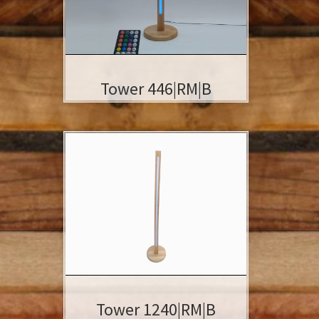
ist auffallend schlicht und zeitlos.
EINZIGARTIGES DESIGN – Die
Kombination aus edlem Hartholz und
opalem PMMA macht die Stehlampe
zu einem absoluten Highlight. MIT
FARBEN, EFFEKTEN – Durch neuste […]
Tower 446|RM|B
- Holzart:
Buche
,
Massivholz
- Oberflächen: geschliffen, poliert
- Geölt ( keine Lacke oder Lasuren )
- Farbwechsel (Fernbedienung)
- Abmessungen: Turm: 4 x 5 x 70 cm /
Standfuß: 2,5 cm x Ø 21cm
Tower 1240|RM|B