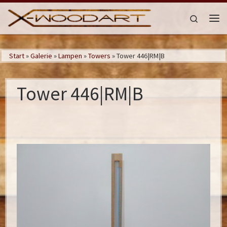
Zum Inhalt springen
Search
Me
Start
»
Galerie
»
Lampen
»
Towers
»
Tower 446|RM|B
Tower 446|RM|B