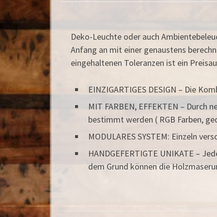
Deko-Leuchte oder auch Ambientebeleucht
Anfang an mit einer genaustens berech
eingehaltenen Toleranzen ist ein Preisa
EINZIGARTIGES DESIGN – Die Kombi
MIT FARBEN, EFFEKTEN – Durch neus
bestimmt werden ( RGB Farben, ged
MODULARES SYSTEM: Einzeln versch
HANDGEFERTIGTE UNIKATE – Jede Lam
dem Grund können die Holzmaserun