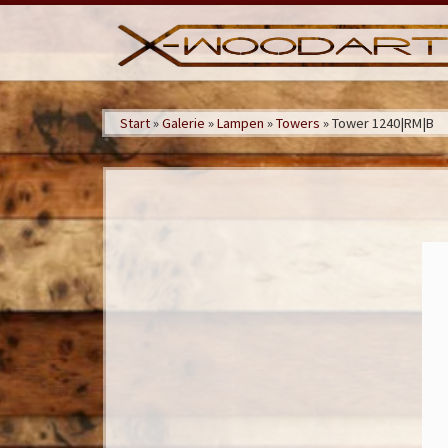
Zum Inhalt springen
Start
»
Galerie
»
Lampen
»
Towers
»
Tower 1240|RM|B